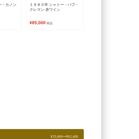
ー・カノン
１９８０年 シャトー・パプ・
クレマン 赤ワイン
¥85,000
税込
¥33,600〜¥62,400