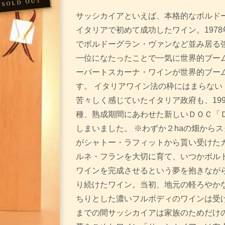
サッシカイアといえば、本格的なボルド
イタリアで初めて成功したワイン。197
でボルドーグラン・ヴァンなど並み居る
一位になたったことで一気に世界的ブーム
ーパートスカーナ・ワインが世界的ブー
す。 イタリアワイン法の枠にはまらない
苦々しく感じていたイタリア政府も、19
種、熟成期間にあわせた新しいＤＯＣ「
しまいました。 ※わずか２haの畑から
がシャトー・ラフィットから貰い受けた
ルネ・フランを大切に育て、いつかボル
ワインを完成させるという夢を抱きなが
り続けたワイン。当初、地元の軽ろやか
ちりとした濃いフルボディのワインは受け入
までの間サッシカイアは家族のためだけ