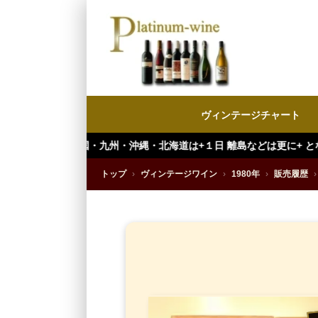
ヴィンテージチャート
・九州・沖縄・北海道は+１日 離島などは更に+ となります。）
トップ
›
ヴィンテージワイン
›
1980年
›
販売履歴
›