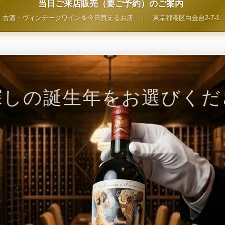
当日ご来店販売（要ご予約）のご案内
古酒・ヴィンテージワインを今日買えるお店
｜
東京都港区白金台2-7-1
探しの誕生年をお選びくだ