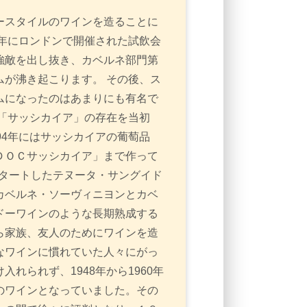
ースタイルのワインを造ることに
8年にロンドンで開催された試飲会
強敵を出し抜き、カベルネ部門第
が沸き起こります。 その後、ス
ムになったのはあまりにも有名で
「サッシカイア」の存在を当初
94年にはサッシカイアの葡萄品
ＤＯＣサッシカイア」まで作って
スタートしたテヌータ・サングイド
カベルネ・ソーヴィニヨンとカベ
ドーワインのような長期熟成する
ら家族、友人のためにワインを造
なワインに慣れていた人々にがっ
れられず、1948年から1960年
のワインとなっていました。その