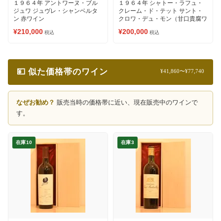
１９６４年 アントワーヌ・ブル
１９６４年 シャトー・ラフュ・
ジュワ ジュヴレ・シャンベルタ
クレーム・ド・テット サント・
ン 赤ワイン
クロワ・デュ・モン（甘口貴腐ワ
イン）
¥210,000
¥200,000
税込
税込
💴 似た価格帯のワイン
¥41,860〜¥77,740
なぜお勧め？
販売当時の価格帯に近い、現在販売中のワインで
す。
在庫10
在庫3