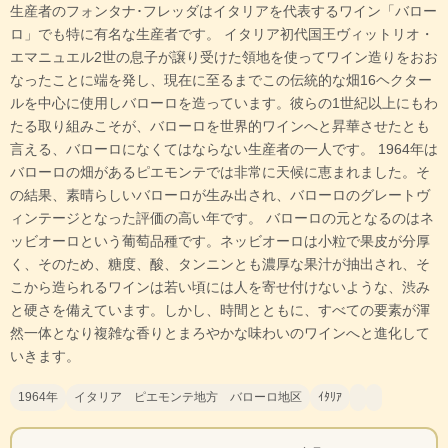
生産者のフォンタナ･フレッダはイタリアを代表するワイン「バロー
ロ」でも特に有名な生産者です。 イタリア初代国王ヴィットリオ・
エマニュエル2世の息子が譲り受けた領地を使ってワイン造りをおお
なったことに端を発し、現在に至るまでこの伝統的な畑16ヘクター
ルを中心に使用しバローロを造っています。彼らの1世紀以上にもわ
たる取り組みこそが、バローロを世界的ワインへと昇華させたとも
言える、バローロになくてはならない生産者の一人です。 1964年は
バローロの畑があるピエモンテでは非常に天候に恵まれました。そ
の結果、素晴らしいバローロが生み出され、バローロのグレートヴ
ィンテージとなった評価の高い年です。 バローロの元となるのはネ
ッビオーロという葡萄品種です。ネッビオーロは小粒で果皮が分厚
く、そのため、糖度、酸、タンニンとも濃厚な果汁が抽出され、そ
こから造られるワインは若い頃には人を寄せ付けないような、渋み
と硬さを備えています。しかし、時間とともに、すべての要素が渾
然一体となり複雑な香りとまろやかな味わいのワインへと進化して
いきます。
1964年
イタリア ピエモンテ地方 バローロ地区
ｲﾀﾘｱ