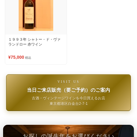
１９９３年 シャトー・ド・ヴァ
ランドロー 赤ワイン
¥75,000
税込
VISIT US
当日ご来店販売（要ご予約）のご案内
古酒・ヴィンテージワインを今日買えるお店
東京都港区白金台2-7-1
お探しの誕生年をお選びください