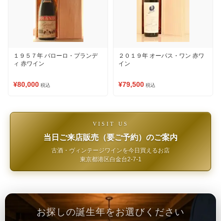
１９５７年 バローロ・プランデ
２０１９年 オーパス・ワン 赤ワ
ィ 赤ワイン
イン
¥80,000
¥79,500
税込
税込
VISIT US
当日ご来店販売（要ご予約）のご案内
古酒・ヴィンテージワインを今日買えるお店
東京都港区白金台2-7-1
お探しの誕生年をお選びください