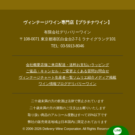
ヴィンテージワイン専門店【プラチナワイン】
有限会社デリバリーワイン
〒108-0071 東京都港区白金台2-7-1 ラナイグランデ101
TEL: 03-5913-8046
会社概要
店舗ご来店
配送・送料
お支払い
ラッピング
ご返品・キャンセル・ご変更
よくある質問
お問合せ
ヴィンテージチャート
生産者一覧
ソムリエ紹介
メディア掲載
ワイン情報ブログ
デリバリーワイン
二十歳未満の方の飲酒は法律で禁止されています
二十歳未満の方の酒類のご注文はお断りいたします
取り扱い商品のアルコール度数はすべて15%以下です
弊社の販売発送地域は日本国内に限定されております
© 2006-2026 Delivery-Wine Corporation. All Rights Reserved.
LINE