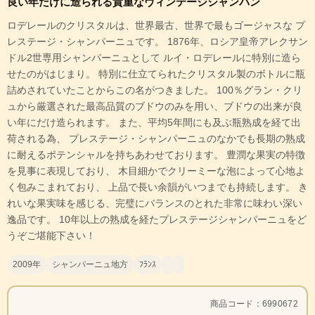
良い年だけに造られる貴重なヴィンテージシャンパン
ロデレールのクリスタルは、世界最古、世界で最もゴージャスな プ
レステージ・シャンパーニュです。 1876年、ロシア皇帝アレクサン
ドル2世専用シャンパーニュとして ルイ・ロデレールに特別に造ら
せたのがはじまり。 特別に仕立てられたクリスタル製のボトルに瓶
詰めされていたことからこの名がつきました。 100％グラン・クリ
ュから厳選された最高品質のブドウのみを用い、ブドウの出来が良
い年にだけ造られます。 また、平均5年間にも及ぶ瓶熟成を経て出
荷される為、 プレステージ・シャンパーニュのなかでも長期の熟成
に耐えるポテンシャルを持ちあわせております。 豊潤な果実の特徴
を見事に表現しており、 木目細かでクリーミーな泡によって心地よ
く包みこまれており、 上品で長い余韻がいつまでも持続します。 き
れいな果実味を感じる、完璧にバランスのとれた非常に味わい深い
逸品です。 10年以上の熟成を経たプレステージシャンパーニュをど
うぞご堪能下さい！
2009年
シャンパーニュ地方
ﾌﾗﾝｽ
商品コード：6990672