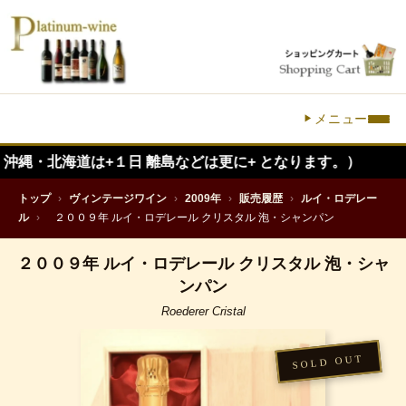
メニュー
道は+１日 離島などは更に+ となります。）
トップ
›
ヴィンテージワイン
›
2009年
›
販売履歴
›
ルイ・ロデレー
ル
›
２００９年 ルイ・ロデレール クリスタル 泡・シャンパン
２００９年 ルイ・ロデレール クリスタル 泡・シャ
ンパン
Roederer Cristal