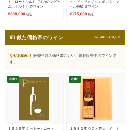
ト・ロートシルト（迫力のマグナ
ュ・ド・ヴォギュエ ボンヌ・マ
ムボトル！） 赤ワイン
ール特級 赤ワイン
¥388,000
¥175,000
税込
税込
💴 似た価格帯のワイン
¥43,400〜¥80,600
なぜお勧め？
販売当時の価格帯に近い、現在販売中のワインで
す。
在庫1
在庫1
１９９９年 シャトー・ムート
１９８２年 クロ・デュ・メ・ト