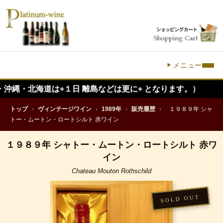
メニュー
道は+１日 離島などは更に+ となります。）
トップ
›
ヴィンテージワイン
›
1989年
›
販売履歴
›
１９８９年 シャ
トー・ムートン・ロートシルト 赤ワイン
１９８９年 シャトー・ムートン・ロートシルト 赤ワ
イン
Chateau Mouton Rothschild