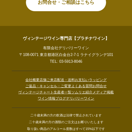
お問合せ・ご相談はこちら
ヴィンテージワイン専門店【プラチナワイン】
有限会社デリバリーワイン
〒108-0071 東京都港区白金台2-7-1 ラナイグランデ101
TEL: 03-5913-8046
会社概要
店舗ご来店
配送・送料
お支払い
ラッピング
ご返品・キャンセル・ご変更
よくある質問
お問合せ
ヴィンテージチャート
生産者一覧
ソムリエ紹介
メディア掲載
ワイン情報ブログ
デリバリーワイン
二十歳未満の方の飲酒は法律で禁止されています
二十歳未満の方の酒類のご注文はお断りいたします
取り扱い商品のアルコール度数はすべて15%以下です