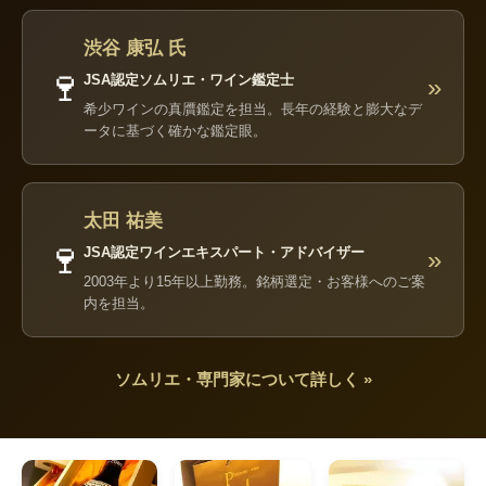
渋谷 康弘 氏
🍷
JSA認定ソムリエ・ワイン鑑定士
»
希少ワインの真贋鑑定を担当。長年の経験と膨大なデ
ータに基づく確かな鑑定眼。
太田 祐美
🍷
JSA認定ワインエキスパート・アドバイザー
»
2003年より15年以上勤務。銘柄選定・お客様へのご案
内を担当。
ソムリエ・専門家について詳しく »