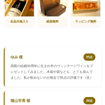
全品木箱入り
紙袋無料
ラッピング無料
ゆみ 様
95点
両親の結婚30周年に生まれ年のヴィンテージワインをプ
レゼントしてみました。木箱や袋なども、とても喜んで
ました。私が飲めないのが残念で95点の評価です（笑）
猫山市長 様
88点