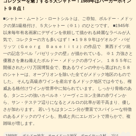
コレクターを魅了する５大シャトー！1989年はパーカーポイン
ト９８点！
■シャトー・ムートン・ロートシルトは、ご存知、ボルドー・メドッ
クの第1級格付け、５大シャトー（※１）のひとつです。 ■1945年
以来毎年有名画家にデザインを依頼して描かれる綺麗なラベルが人
気で、コレクターの方も多いはず！ ●１９８９年はゲオルグ・バゼ
リッツ（Ｇｅｏｒｇ Ｂａｓｅｌｉｔｚ）の作品で 東西ドイツ統
一の記念ラベル『バゼリックの壁』が描かれている。 ※１ 力強さと
優雅さを兼ね備えたボルドー・メドックの赤ワイン。 １８５５年に
開催されたパリ万国博覧会で、数あるワインの中から選ばれた５８
のシャトーは、オーブリオンを除いた全てがメドック地区のもので
した。 そんな高級赤ワインを産出するメドック地区では今でも、権
威ある格付けワインが世界中に知られています。 しっかり骨格のあ
る、タンニンの強いカベルネ・ソーヴィニヨン主体の赤ワインか
ら、サン・テステフ辺りになるとメルロの比率が若干高まり、優し
さが加わります。 若いうちはタンニン分が豊富でスパイシーな特徴
のあるメドックのワインも、熟成と共にエレガントで滑らかで、複
雑味が増します。
1989年
ボルドー地方 オーメドック地区 ポーイヤック村
ﾌﾗﾝｽ