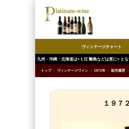
ヴィンテージチャート
九州・沖縄・北海道は+１日 離島などは更に+ となります。）
トップ
›
ヴィンテージワイン
›
1972年
›
販売履歴
›
１９７