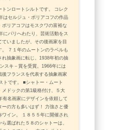
トンロートシルトです。 コレク
年はセルジュ・ポリアコフの作品
・ポリアコフはモスクワの富裕な
3年にパリへわたり、芸術活動をス
てていましたが、その後画家を目
。 ７１年のムートンのラベルも
れ抽象画に転じ、1938年初の抽
ンスキ－賞を受賞。1966年には
戦後フランスを代表する抽象画家
ストです。 ■シャトー・ムート
・メドックの第1級格付け、５大
毎年有名画家にデザインを依頼して
ーの方も多いはず！ 力強さと優
ワイン。 １８５５年に開催され
から選ばれた５８のシャトーは、