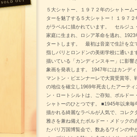
５大シャトー、１９７２年のシャトームー
ターを魅了する５大シャトー！ １９７２
がラベルに描かれています。 セルジュ
家庭に生まれ、ロシア革命を逃れ、192
タートします。 最初は音楽で生計を立
指しパリとロンドンの美術学校に通います
描いている「カンディンスキー」に影響さ
象画を発表します。 1947年にはカンディ
マントン・ビエンナーレで大賞受賞等、
の地位を確立し1969年死去したアーティ
ン・ロートシルトは、ご存知、ボルドー
シャトーのひとつです。 ■1945年以来
描かれる綺麗なラベルが人気で、コレクタ
雅さを兼ね備えたボルドー・メドックの赤
たパリ万国博覧会で、数あるワインの中