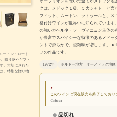
オーブリオンを除いた全てがメドック地区
クは、メドック１級、５大シャトーと言
フィット、ムートン、ラトゥールと、３
格付けワインが世界中に知られています。
の強いカベルネ・ソーヴィニヨン主体の赤
が豊富でスパイシーな特徴のあるメドッ
ントで滑らかで、複雑味が増します。 ●
フの作品です。
ー・ムートン・ロート
ン。贈り物やギフト
1972年
ボルドー地方 オーメドック地区
す。大切にされた
は、特別な贈り物
●
このワインは現在販売を終了しており
Château
品切れ