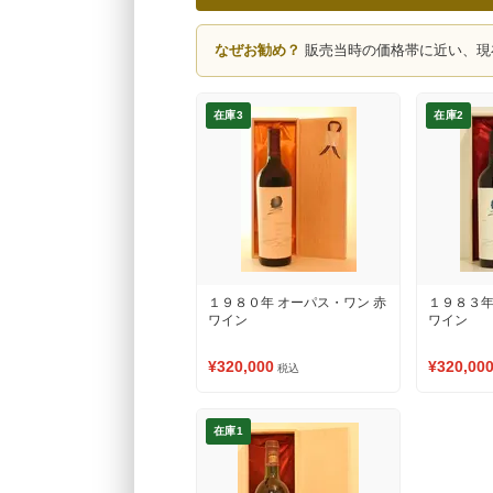
なぜお勧め？
販売当時の価格帯に近い、現
在庫3
在庫2
１９８０年 オーパス・ワン 赤
１９８３年
ワイン
ワイン
¥320,000
¥320,00
税込
在庫1