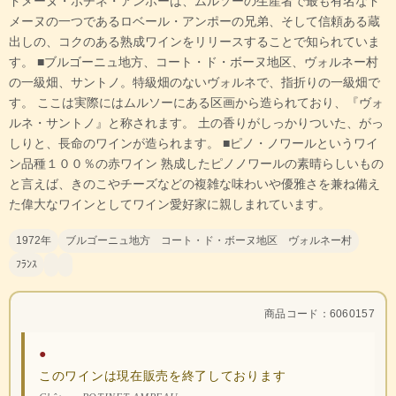
ドメーヌ・ポチネ・アンポーは、ムルソーの生産者で最も有名なド
メーヌの一つであるロベール・アンポーの兄弟、そして信頼ある蔵
出しの、コクのある熟成ワインをリリースすることで知られていま
す。 ■ブルゴーニュ地方、コート・ド・ボーヌ地区、ヴォルネー村
の一級畑、サントノ。特級畑のないヴォルネで、指折りの一級畑で
す。 ここは実際にはムルソーにある区画から造られており、『ヴォ
ルネ・サントノ』と称されます。 土の香りがしっかりついた、がっ
しりと、長命のワインが造られます。 ■ピノ・ノワールというワイ
ン品種１００％の赤ワイン 熟成したピノノワールの素晴らしいもの
と言えば、きのこやチーズなどの複雑な味わいや優雅さを兼ね備え
た偉大なワインとしてワイン愛好家に親しまれています。
1972年
ブルゴーニュ地方 コート・ド・ボーヌ地区 ヴォルネー村
ﾌﾗﾝｽ
商品コード：6060157
●
このワインは現在販売を終了しております