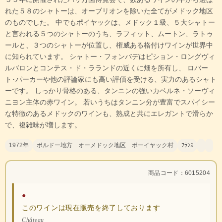
れた５８のシャトーは、オーブリオンを除いた全てがメドック地区
のものでした。 中でもポイヤックは、メドック１級、５大シャトー
と言われる５つのシャトーのうち、ラフィット、ムートン、ラトゥ
ールと、３つのシャトーが位置し、権威ある格付けワインが世界中
に知られています。 シャトー・フォンバデはピション・ロングヴィ
ルバロンとコンテス・ド・ラランドの近くに畑を所有し、 ロバー
ト･パーカーや他の評論家にも高い評価を受ける、実力のあるシャト
ーです。 しっかり骨格のある、タンニンの強いカベルネ・ソーヴィ
ニヨン主体の赤ワイン。 若いうちはタンニン分が豊富でスパイシー
な特徴のあるメドックのワインも、熟成と共にエレガントで滑らか
で、複雑味が増します。
1972年
ボルドー地方 オーメドック地区 ポーイヤック村
ﾌﾗﾝｽ
商品コード：6015204
●
このワインは現在販売を終了しております
Château