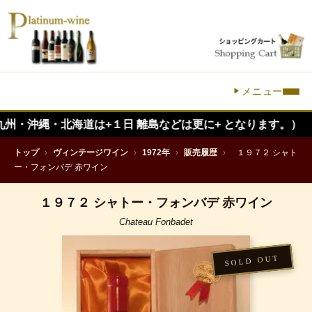
メニュー
・北海道は+１日 離島などは更に+ となります。）
トップ
›
ヴィンテージワイン
›
1972年
›
販売履歴
›
１９７２ シャト
ー・フォンバデ 赤ワイン
１９７２ シャトー・フォンバデ 赤ワイン
Chateau Fonbadet