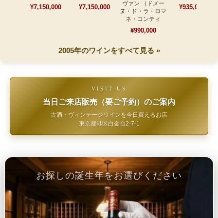
ヴァン （ドメー
¥7,150,000
¥7,150,000
¥935,000
ヌ・ド・ラ・ロマ
ネ・コンティ
¥990,000
2005年のワインをすべて見る »
VISIT US
当日ご来店販売（要ご予約）のご案内
古酒・ヴィンテージワインを今日買えるお店
東京都港区白金台2-7-1
お探しの誕生年をお選びください