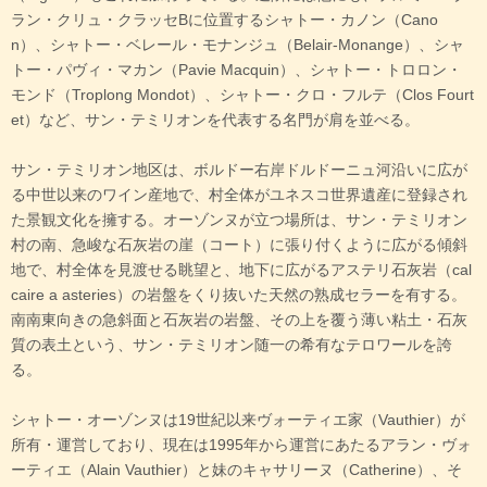
ラン・クリュ・クラッセBに位置するシャトー・カノン（Cano
n）、シャトー・ベレール・モナンジュ（Belair-Monange）、シャ
トー・パヴィ・マカン（Pavie Macquin）、シャトー・トロロン・
モンド（Troplong Mondot）、シャトー・クロ・フルテ（Clos Fourt
et）など、サン・テミリオンを代表する名門が肩を並べる。
サン・テミリオン地区は、ボルドー右岸ドルドーニュ河沿いに広が
る中世以来のワイン産地で、村全体がユネスコ世界遺産に登録され
た景観文化を擁する。オーゾンヌが立つ場所は、サン・テミリオン
村の南、急峻な石灰岩の崖（コート）に張り付くように広がる傾斜
地で、村全体を見渡せる眺望と、地下に広がるアステリ石灰岩（cal
caire a asteries）の岩盤をくり抜いた天然の熟成セラーを有する。
南南東向きの急斜面と石灰岩の岩盤、その上を覆う薄い粘土・石灰
質の表土という、サン・テミリオン随一の希有なテロワールを誇
る。
シャトー・オーゾンヌは19世紀以来ヴォーティエ家（Vauthier）が
所有・運営しており、現在は1995年から運営にあたるアラン・ヴォ
ーティエ（Alain Vauthier）と妹のキャサリーヌ（Catherine）、そ