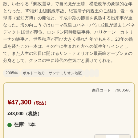
散、いわゆる「郵政選挙」で自民党が圧勝、構造改革の象徴的な年
となった。JR福知山線脱線事故、紀宮清子内親王のご結婚、愛・地
球博（愛知万博）の開催と、平成中期の節目を象徴する出来事が重
なった。海の向こうではローマ教皇ヨハネ・パウロ2世が逝去しベネ
ディクト16世が即位、ロンドン同時爆破事件、ハリケーン・カトリ
ーナの惨事と、世界秩序が再び大きく揺れた年でもある。20年の熟
成を経たこの一本は、その年に生まれた方への誕生年ワインとし
て、また人生の節目に開けるサン・テミリオン最高峰オーゾンヌの
分身として、グラスの中に時代の空気ごと届けてくれる。
2005年
ボルドー地方 サンテミリオン地区
商品コード：7900568
¥47,300
（税込）
¥43,000（税抜）
在庫: 1本