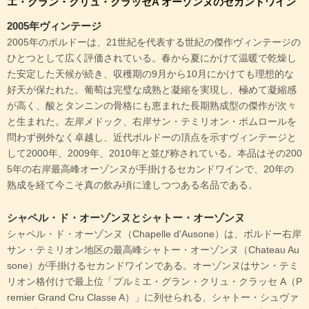
エ・グラン・クリュ・クラッセA オーゾンヌのセカンドワイン
2005年ヴィンテージ
2005年のボルドーは、21世紀を代表する世紀の傑作ヴィンテージの
ひとつとして広く評価されている。春から夏にかけて温暖で乾燥し
た安定した天候が続き、収穫期の9月から10月にかけても理想的な
好天が保たれた。葡萄は完璧な成熟と凝縮を実現し、極めて凝縮感
が高く、酸とタンニンの骨格にも恵まれた長期熟成型の傑作が次々
と生まれた。左岸メドック、右岸サン・テミリオン・ポムロールを
問わず例外なく卓越し、近代ボルドーの頂点を示すヴィンテージと
して2000年、2009年、2010年と並び称されている。本品はその200
5年の右岸最高峰オーゾンヌが手掛けるセカンドワインで、20年の
熟成を経て今こそ真の飲み頃に達しつつある名品である。
シャペル・ド・オーゾンヌとシャトー・オーゾンヌ
シャペル・ド・オーゾンヌ（Chapelle d'Ausone）は、ボルドー右岸
サン・テミリオン地区の最高峰シャトー・オーゾンヌ（Chateau Au
sone）が手掛けるセカンドワインである。オーゾンヌはサン・テミ
リオン格付けで最上位「プルミエ・グラン・クリュ・クラッセ A（P
remier Grand Cru Classe A）」に列せられる、シャトー・シュヴァ