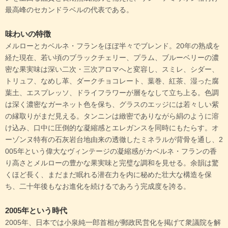
最高峰のセカンドラベルの代表である。
味わいの特徴
メルローとカベルネ・フランをほぼ半々でブレンド。20年の熟成を
経た現在、若い頃のブラックチェリー、プラム、ブルーベリーの濃
密な果実味は深い二次・三次アロマへと変容し、スミレ、シダー、
トリュフ、なめし革、ダークチョコレート、葉巻、紅茶、湿った腐
葉土、エスプレッソ、ドライフラワーが層をなして立ち上る。色調
は深く濃密なガーネット色を保ち、グラスのエッジには若々しい紫
の縁取りがまだ見える。タンニンは緻密でありながら絹のように溶
け込み、口中に圧倒的な凝縮感とエレガンスを同時にもたらす。オ
ーゾンヌ特有の石灰岩台地由来の透徹したミネラルが背骨を通し、2
005年という偉大なヴィンテージの凝縮感がカベルネ・フランの香
り高さとメルローの豊かな果実味と完璧な調和を見せる。余韻は驚
くほど長く、まだまだ眠れる潜在力を内に秘めた壮大な構造を保
ち、二十年後もなお進化を続けるであろう完成度を誇る。
2005年という時代
2005年、日本では小泉純一郎首相が郵政民営化を掲げて衆議院を解