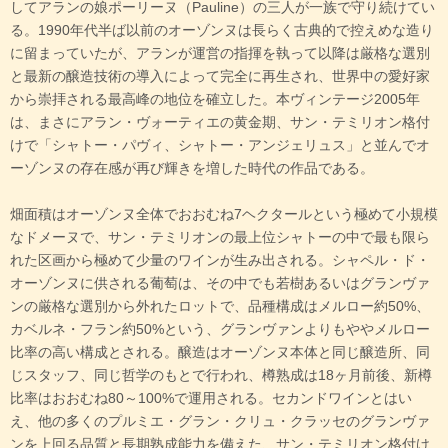
してアランの娘ポーリーヌ（Pauline）の三人が一族で守り続けてい
る。1990年代半ば以前のオーゾンヌは長らく古典的で控えめな造り
に留まっていたが、アランが運営の指揮を執って以降は厳格な選別
と最新の醸造技術の導入によって完全に再生され、世界中の愛好家
から崇拝される最高峰の地位を確立した。本ヴィンテージ2005年
は、まさにアラン・ヴォーティエの黄金期、サン・テミリオン格付
けで「シャトー・パヴィ、シャトー・アンジェリュス」と並んでオ
ーゾンヌの存在感が再び輝きを増した時代の作品である。
畑面積はオーゾンヌ全体でおおむね7ヘクタールという極めて小規模
なドメーヌで、サン・テミリオンの最上位シャトーの中で最も限ら
れた区画から極めて少量のワインが生み出される。シャペル・ド・
オーゾンヌに供される葡萄は、その中でも若樹あるいはグランヴァ
ンの厳格な選別から外れたロットで、品種構成はメルロー約50%、
カベルネ・フラン約50%という、グランヴァンよりもややメルロー
比率の高い構成とされる。醸造はオーゾンヌ本体と同じ醸造所、同
じスタッフ、同じ哲学のもとで行われ、樽熟成は18ヶ月前後、新樽
比率はおおむね80～100%で運用される。セカンドワインとはい
え、他の多くのプルミエ・グラン・クリュ・クラッセのグランヴァ
ンを上回る品質と長期熟成能力を備えた、サン・テミリオン格付け