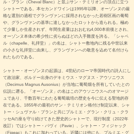
ル・ブラン（Cheval Blanc）と並ぶサン・テミリオンの頂点に立つ
シャトーである。本セカンドワインは1995年以降、オーゾンヌの厳
格な選別の過程でグランヴァンに採用されなかった若樹区画の葡萄
や、グランヴァンの基準に達しなかったロットから造られる。極め
て少量しか生産されず、年間生産量はおおむね4,000本前後とされ、
オーゾンヌ本体の希少性に劣らぬほどの入手難度を誇る。「シャペ
ル（chapelle、礼拝堂）」の名は、シャトー敷地内に残る中世以来
の小さな礼拝堂に由来し、グランヴァンへの敬意を込めて名付けら
れたものである。
シャトー・オーゾンヌの起源は、4世紀のローマ帝国時代の詩人にし
て政治家、ボルドー出身のデキミウス・マグヌス・アウソニウス
（Decimus Magnus Ausonius）が当地に葡萄畑を所有していたとの
伝説に遡る。「オーゾンヌ」の名はこのアウソニウスへのオマージ
ュであり、千数百年にわたる葡萄栽培の歴史を今に伝える聖地的存
在である。1855年の最初のサン・テミリオン格付け制定以来、シャ
トー・シュヴァル・ブランと共にプルミエ・グラン・クリュ・クラ
ッセAの座を守り続けてきた歴史的シャトーで、現行制度（2022年
改訂）ではシャトー・パヴィ（Pavie）、シャトー・フィジャック
（Figeac）もこれに加わっている。近隣には他にも、プルミエ・グ