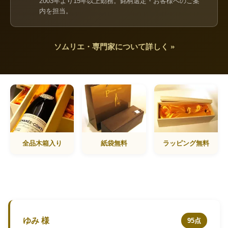
2003年より15年以上勤務。銘柄選定・お客様へのご案
内を担当。
ソムリエ・専門家について詳しく »
全品木箱入り
紙袋無料
ラッピング無料
ゆみ 様
95点