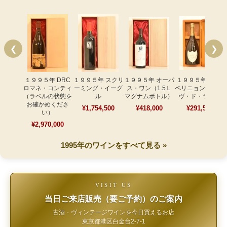
❮
❯
１９９５年 DRC
１９９５年 スクリ
１９９５年 オーパ
１９９５年 ドン･
ロマネ・コンティ
ーミング・イーグ
ス・ワン（1.5Ｌ
ペリニョン レゼル
（ラベルの状態を
ル
マグナムボトル）
ヴ・ド・ラベイ
お確かめくださ
¥1,754,500
¥418,000
¥291,500
い）
¥2,970,000
1995年のワインをすべて見る »
VISIT US
当日ご来店販売（要ご予約）のご案内
古酒・ヴィンテージワインを今日買えるお店
東京都港区白金台2-7-1