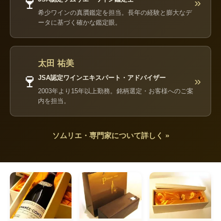
🍷
»
希少ワインの真贋鑑定を担当。長年の経験と膨大なデ
ータに基づく確かな鑑定眼。
太田 祐美
🍷
JSA認定ワインエキスパート・アドバイザー
»
2003年より15年以上勤務。銘柄選定・お客様へのご案
内を担当。
ソムリエ・専門家について詳しく »