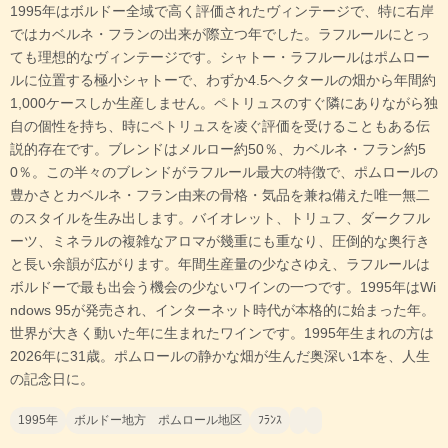
1995年はボルドー全域で高く評価されたヴィンテージで、特に右岸
ではカベルネ・フランの出来が際立つ年でした。ラフルールにとっ
ても理想的なヴィンテージです。シャトー・ラフルールはポムロー
ルに位置する極小シャトーで、わずか4.5ヘクタールの畑から年間約
1,000ケースしか生産しません。ペトリュスのすぐ隣にありながら独
自の個性を持ち、時にペトリュスを凌ぐ評価を受けることもある伝
説的存在です。ブレンドはメルロー約50％、カベルネ・フラン約5
0％。この半々のブレンドがラフルール最大の特徴で、ポムロールの
豊かさとカベルネ・フラン由来の骨格・気品を兼ね備えた唯一無二
のスタイルを生み出します。バイオレット、トリュフ、ダークフル
ーツ、ミネラルの複雑なアロマが幾重にも重なり、圧倒的な奥行き
と長い余韻が広がります。年間生産量の少なさゆえ、ラフルールは
ボルドーで最も出会う機会の少ないワインの一つです。1995年はWi
ndows 95が発売され、インターネット時代が本格的に始まった年。
世界が大きく動いた年に生まれたワインです。1995年生まれの方は
2026年に31歳。ポムロールの静かな畑が生んだ奥深い1本を、人生
の記念日に。
1995年
ボルドー地方 ポムロール地区
ﾌﾗﾝｽ