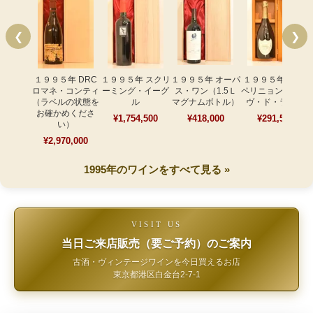
❮
❯
１９９５年 DRC
１９９５年 スクリ
１９９５年 オーパ
１９９５年 ドン･
ロマネ・コンティ
ーミング・イーグ
ス・ワン（1.5Ｌ
ペリニョン レゼル
（ラベルの状態を
ル
マグナムボトル）
ヴ・ド・ラベイ
お確かめくださ
¥1,754,500
¥418,000
¥291,500
い）
¥2,970,000
1995年のワインをすべて見る »
VISIT US
当日ご来店販売（要ご予約）のご案内
古酒・ヴィンテージワインを今日買えるお店
東京都港区白金台2-7-1