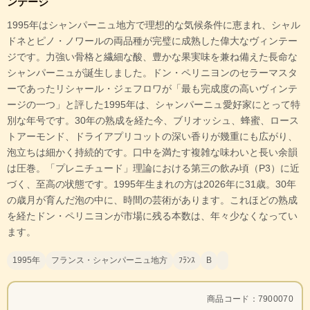
ンテージ
1995年はシャンパーニュ地方で理想的な気候条件に恵まれ、シャル
ドネとピノ・ノワールの両品種が完璧に成熟した偉大なヴィンテー
ジです。力強い骨格と繊細な酸、豊かな果実味を兼ね備えた長命な
シャンパーニュが誕生しました。ドン・ペリニヨンのセラーマスタ
ーであったリシャール・ジェフロワが「最も完成度の高いヴィンテ
ージの一つ」と評した1995年は、シャンパーニュ愛好家にとって特
別な年号です。30年の熟成を経た今、ブリオッシュ、蜂蜜、ロース
トアーモンド、ドライアプリコットの深い香りが幾重にも広がり、
泡立ちは細かく持続的です。口中を満たす複雑な味わいと長い余韻
は圧巻。「プレニチュード」理論における第三の飲み頃（P3）に近
づく、至高の状態です。1995年生まれの方は2026年に31歳。30年
の歳月が育んだ泡の中に、時間の芸術があります。これほどの熟成
を経たドン・ペリニヨンが市場に残る本数は、年々少なくなってい
ます。
1995年
フランス・シャンパーニュ地方
ﾌﾗﾝｽ
B
商品コード：7900070