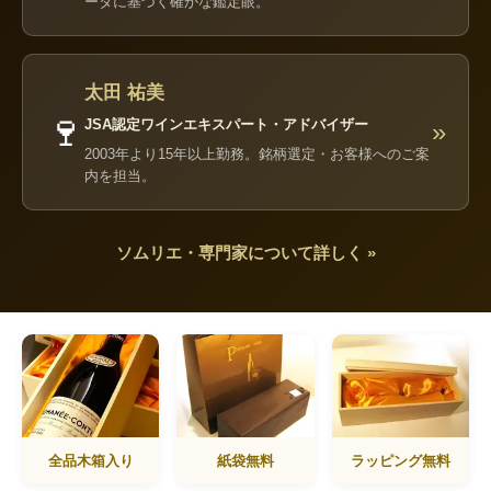
ータに基づく確かな鑑定眼。
太田 祐美
🍷
JSA認定ワインエキスパート・アドバイザー
»
2003年より15年以上勤務。銘柄選定・お客様へのご案
内を担当。
ソムリエ・専門家について詳しく »
全品木箱入り
紙袋無料
ラッピング無料