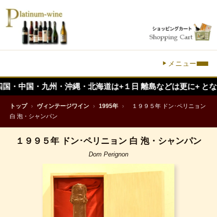
メニュー
国・九州・沖縄・北海道は+１日 離島などは更に+ となります。）
トップ
›
ヴィンテージワイン
›
1995年
›
１９９５年 ドン･ペリニョン
白 泡・シャンパン
１９９５年 ドン･ペリニョン 白 泡・シャンパン
Dom Perignon