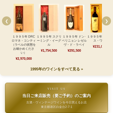
❮
❯
１９９５年 DRC
１９９５年 スクリ
１９９５年 ドン･
１９９５年 オーパ
ロマネ・コンティ
ーミング・イーグ
ペリニョン レゼル
ス・ワン
（ラベルの状態を
ル
ヴ・ド・ラベイ
¥231,000
お確かめくださ
¥1,754,500
¥291,500
い）
¥2,970,000
1995年のワインをすべて見る »
VISIT US
当日ご来店販売（要ご予約）のご案内
古酒・ヴィンテージワインを今日買えるお店
東京都港区白金台2-7-1