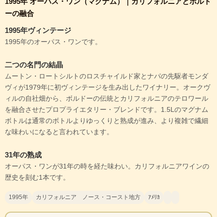
1995年 オーパス・ワン（マグナム）｜カリフォルニアとボルド
ーの融合
1995年ヴィンテージ
1995年のオーパス・ワンです。
二つの名門の結晶
ムートン・ロートシルトのロスチャイルド家とナパの先駆者モンダ
ヴィが1979年に初ヴィンテージを生み出したワイナリー。オークヴ
ィルの自社畑から、ボルドーの伝統とカリフォルニアのテロワール
を融合させたプロプライエタリー・ブレンドです。1.5Lのマグナム
ボトルは通常のボトルよりゆっくりと熟成が進み、より複雑で繊細
な味わいになると言われています。
31年の熟成
オーパス・ワンが31年の時を経た味わい。カリフォルニアワインの
歴史を刻む1本です。
1995年
カリフォルニア ノース・コースト地方
ｱﾒﾘｶ