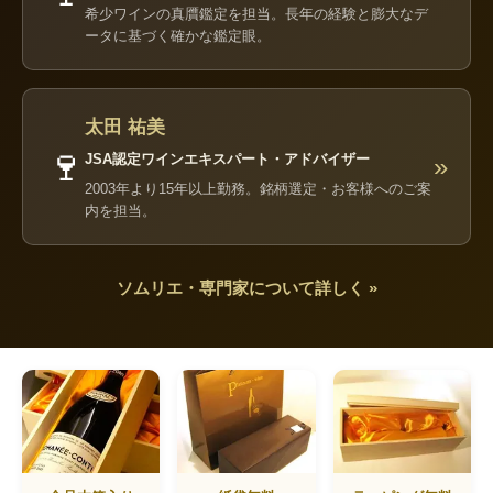
希少ワインの真贋鑑定を担当。長年の経験と膨大なデ
ータに基づく確かな鑑定眼。
太田 祐美
🍷
JSA認定ワインエキスパート・アドバイザー
»
2003年より15年以上勤務。銘柄選定・お客様へのご案
内を担当。
ソムリエ・専門家について詳しく »