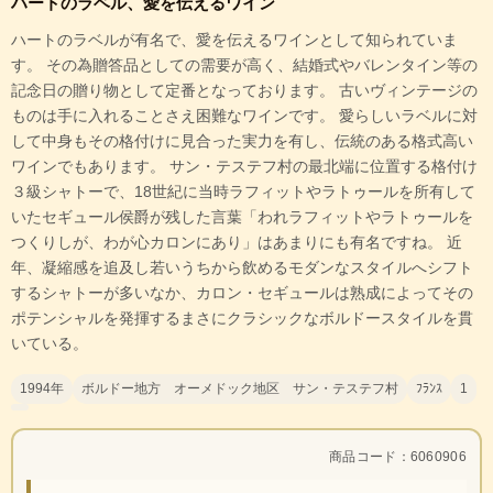
ハートのラベル、愛を伝えるワイン
ハートのラベルが有名で、愛を伝えるワインとして知られていま
す。 その為贈答品としての需要が高く、結婚式やバレンタイン等の
記念日の贈り物として定番となっております。 古いヴィンテージの
ものは手に入れることさえ困難なワインです。 愛らしいラベルに対
して中身もその格付けに見合った実力を有し、伝統のある格式高い
ワインでもあります。 サン・テステフ村の最北端に位置する格付け
３級シャトーで、18世紀に当時ラフィットやラトゥールを所有して
いたセギュール侯爵が残した言葉「われラフィットやラトゥールを
つくりしが、わが心カロンにあり」はあまりにも有名ですね。 近
年、凝縮感を追及し若いうちから飲めるモダンなスタイルへシフト
するシャトーが多いなか、カロン・セギュールは熟成によってその
ポテンシャルを発揮するまさにクラシックなボルドースタイルを貫
いている。
1994年
ボルドー地方 オーメドック地区 サン・テステフ村
ﾌﾗﾝｽ
1
商品コード：6060906