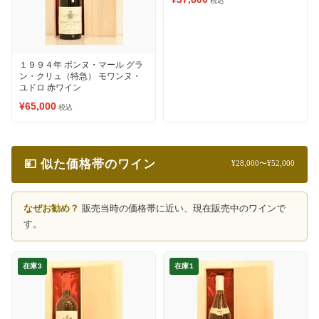
税込
１９９４年 ボンヌ・マール グラ
ン・クリュ（特急） モワンヌ・
ユドロ 赤ワイン
¥65,000
税込
💴 似た価格帯のワイン
¥28,000〜¥52,000
なぜお勧め？
販売当時の価格帯に近い、現在販売中のワインで
す。
在庫3
在庫1