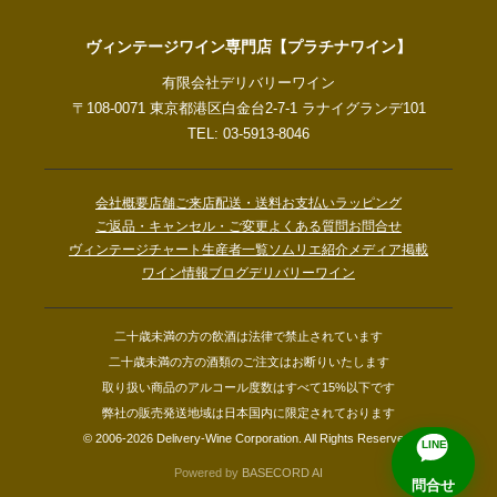
ヴィンテージワイン専門店【プラチナワイン】
有限会社デリバリーワイン
〒108-0071 東京都港区白金台2-7-1 ラナイグランデ101
TEL: 03-5913-8046
会社概要
店舗ご来店
配送・送料
お支払い
ラッピング
ご返品・キャンセル・ご変更
よくある質問
お問合せ
ヴィンテージチャート
生産者一覧
ソムリエ紹介
メディア掲載
ワイン情報ブログ
デリバリーワイン
二十歳未満の方の飲酒は法律で禁止されています
二十歳未満の方の酒類のご注文はお断りいたします
取り扱い商品のアルコール度数はすべて15%以下です
弊社の販売発送地域は日本国内に限定されております
© 2006-2026 Delivery-Wine Corporation. All Rights Reserved.
LINE
Powered by
BASECORD AI
問合せ