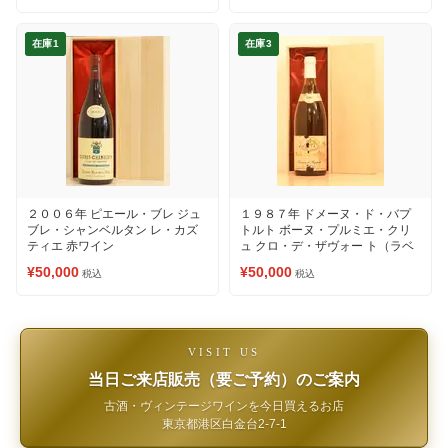
在庫1
在庫3
２００６年 ピエール・ブレ ジュ
１９８７年 ドメーヌ・ド・バプ
ブレ・シャンベルタン レ・カズ
トルト ボーヌ・プルミエ・クリ
ティエ 赤ワイン
ュ クロ・デ・ザヴォー ト（ラベ
ルの状態をご確認ください①）
¥50,000
¥50,000
税込
税込
赤ワイン
VISIT US
当日ご来店販売（要ご予約）のご案内
古酒・ヴィンテージワインを今日買えるお店
東京都港区白金台2-7-1