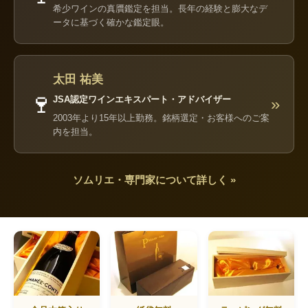
希少ワインの真贋鑑定を担当。長年の経験と膨大なデ
ータに基づく確かな鑑定眼。
太田 祐美
🍷
JSA認定ワインエキスパート・アドバイザー
»
2003年より15年以上勤務。銘柄選定・お客様へのご案
内を担当。
ソムリエ・専門家について詳しく »