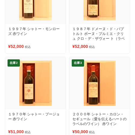
１９９７年 シャトー・モンロー
１９８７年 ドメーヌ・ド・バプ
ズ 赤ワイン
トルト ボーヌ・プルミエ・クリ
ュ クロ・デ・ザヴォー ト（ラベ
ルの状態をご確認ください②）
¥52,000
¥52,000
税込
税込
赤ワイン
在庫2
在庫3
１９７０年 シャトー・プージョ
２０００年 シャトー・カロン・
ー 赤ワイン
セギュール（愛を伝えるハートの
ラベルのワイン） 赤ワイン
¥51,000
¥50,000
税込
税込