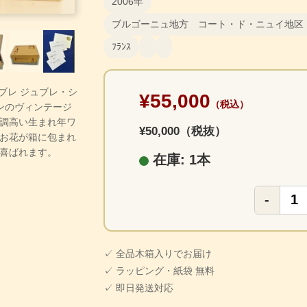
2006年
ブルゴーニュ地方 コート・ド・ニュイ地区
ﾌﾗﾝｽ
・ブレ ジュブレ・シ
¥55,000
（税込）
ンのヴィンテージ
調高い生まれ年ワ
¥50,000（税抜）
お花が箱に包まれ
喜ばれます。
在庫: 1本
-
✓ 全品木箱入りでお届け
✓ ラッピング・紙袋 無料
✓ 即日発送対応