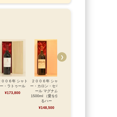
❯
２００６年 シャト
２００６年 シャト
２００６年 サッシカ
２００６年
ー・ラトゥール
ー・カロン・セギュ
イア
ンルージュ
ール マグナム
ャトー・
¥173,800
¥110,000
1500ml （愛を伝え
¥46,
るハー
¥148,500