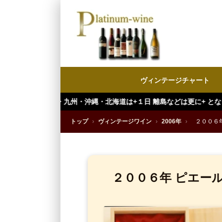
ヴィンテージチャート
州・沖縄・北海道は+１日 離島などは更に+ となります。）
トップ
›
ヴィンテージワイン
›
2006年
›
２００６
２００６年 ピエー