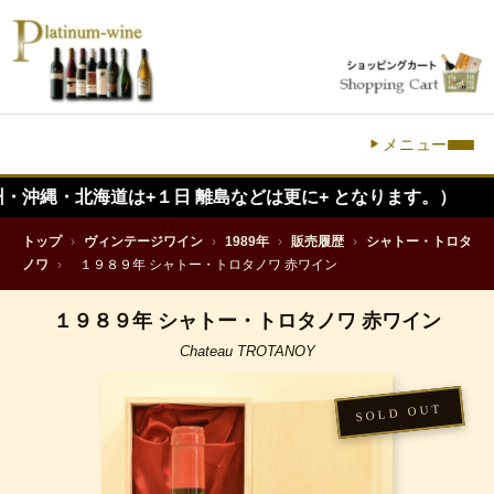
メニュー
北海道は+１日 離島などは更に+ となります。）
トップ
›
ヴィンテージワイン
›
1989年
›
販売履歴
›
シャトー・トロタ
ノワ
›
１９８９年 シャトー・トロタノワ 赤ワイン
１９８９年 シャトー・トロタノワ 赤ワイン
Chateau TROTANOY