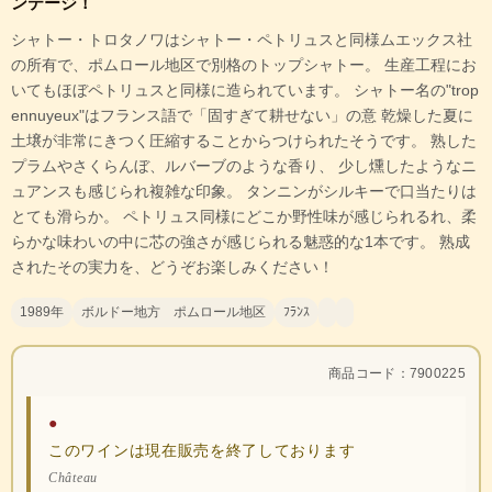
ンテージ！
シャトー・トロタノワはシャトー・ペトリュスと同様ムエックス社
の所有で、ポムロール地区で別格のトップシャトー。 生産工程にお
いてもほぼペトリュスと同様に造られています。 シャトー名の"trop
ennuyeux"はフランス語で「固すぎて耕せない」の意 乾燥した夏に
土壌が非常にきつく圧縮することからつけられたそうです。 熟した
プラムやさくらんぼ、ルバーブのような香り、 少し燻したようなニ
ュアンスも感じられ複雑な印象。 タンニンがシルキーで口当たりは
とても滑らか。 ペトリュス同様にどこか野性味が感じられるれ、柔
らかな味わいの中に芯の強さが感じられる魅惑的な1本です。 熟成
されたその実力を、どうぞお楽しみください！
1989年
ボルドー地方 ポムロール地区
ﾌﾗﾝｽ
商品コード：7900225
●
このワインは現在販売を終了しております
Château