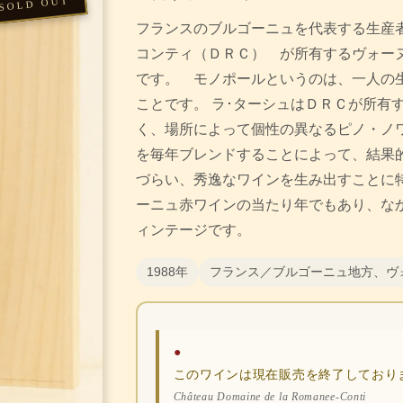
フランスのブルゴーニュを代表する生産
コンティ（ＤＲＣ） が所有するヴォー
です。 モノポールというのは、一人の
ことです。 ラ･ターシュはＤＲＣが所有
く、場所によって個性の異なるピノ・ノ
を毎年ブレンドすることによって、結果
づらい、秀逸なワインを生み出すことに特
ーニュ赤ワインの当たり年でもあり、な
ィンテージです。
1988年
フランス／ブルゴーニュ地方、ヴ
●
このワインは現在販売を終了しており
Château Domaine de la Romanee-Conti