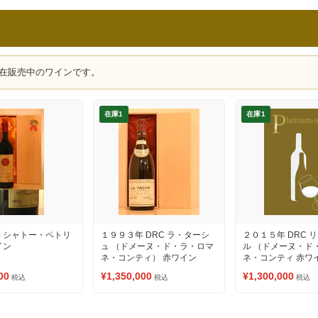
在販売中のワインです。
在庫1
在庫1
 シャトー・ペトリ
１９９３年 DRC ラ・ターシ
２０１５年 DRC 
イン
ュ （ドメーヌ・ド・ラ・ロマ
ル （ドメーヌ・ド
ネ・コンティ） 赤ワイン
ネ・コンティ 赤ワ
00
¥1,350,000
¥1,300,000
税込
税込
税込