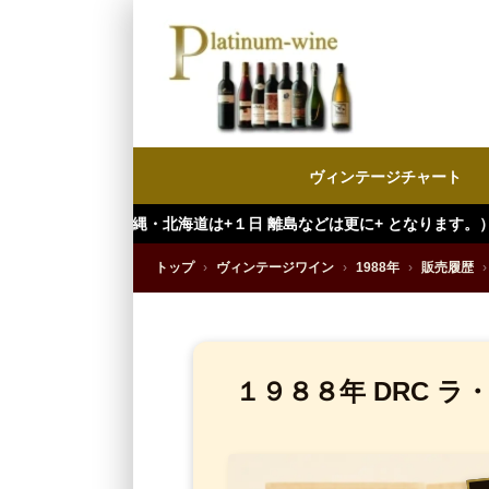
ヴィンテージチャート
北海道は+１日 離島などは更に+ となります。）
トップ
›
ヴィンテージワイン
›
1988年
›
販売履歴
›
１９８８年 DRC 