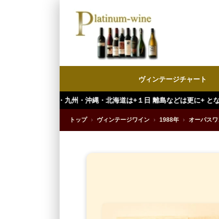
ヴィンテージチャート
九州・沖縄・北海道は+１日 離島などは更に+ となります。）
トップ
›
ヴィンテージワイン
›
1988年
›
オーパスワ