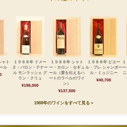
シャト
１９８８年 ドメー
１９８８年 シャト
１９８８年 ピエー
１
ール
ヌ・バロン・テナー
ー・カロン・セギュ
ル・ブレ シャンボー
ー
ル モンラッシェ グ
ール（愛を伝えるハ
ル・ミュジニー
ニ
0
ラン・クリュ
ートのラベルのワイ
¥40,700
ン）
¥198,000
¥137,500
1988年のワインをすべて見る »