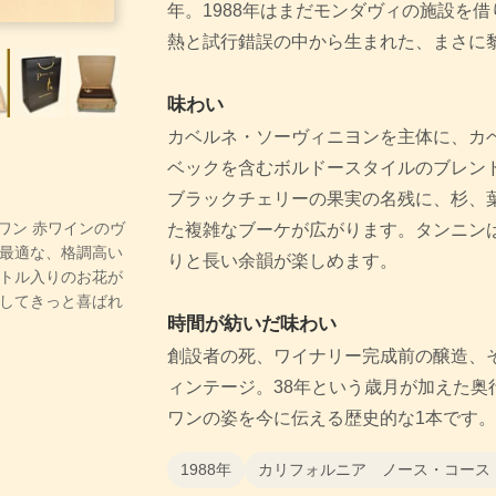
年。1988年はまだモンダヴィの施設を
熱と試行錯誤の中から生まれた、まさに
味わい
カベルネ・ソーヴィニヨンを主体に、カ
ベックを含むボルドースタイルのブレンド
ブラックチェリーの果実の名残に、杉、
・ワン 赤ワインのヴ
た複雑なブーケが広がります。タンニン
最適な、格調高い
りと長い余韻が楽しめます。
トル入りのお花が
してきっと喜ばれ
時間が紡いだ味わい
創設者の死、ワイナリー完成前の醸造、
ィンテージ。38年という歳月が加えた奥
ワンの姿を今に伝える歴史的な1本です。
1988年
カリフォルニア ノース・コース