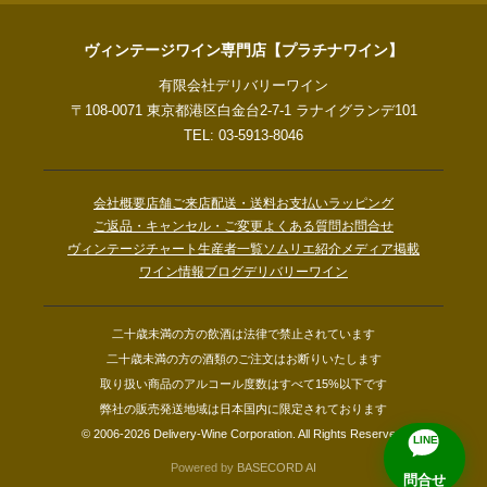
ヴィンテージワイン専門店【プラチナワイン】
有限会社デリバリーワイン
〒108-0071 東京都港区白金台2-7-1 ラナイグランデ101
TEL: 03-5913-8046
会社概要
店舗ご来店
配送・送料
お支払い
ラッピング
ご返品・キャンセル・ご変更
よくある質問
お問合せ
ヴィンテージチャート
生産者一覧
ソムリエ紹介
メディア掲載
ワイン情報ブログ
デリバリーワイン
二十歳未満の方の飲酒は法律で禁止されています
二十歳未満の方の酒類のご注文はお断りいたします
取り扱い商品のアルコール度数はすべて15%以下です
弊社の販売発送地域は日本国内に限定されております
© 2006-2026 Delivery-Wine Corporation. All Rights Reserved.
LINE
Powered by
BASECORD AI
問合せ