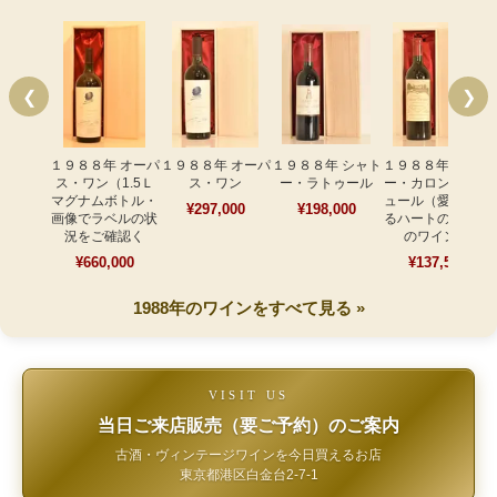
❮
❯
１９８８年 オーパ
１９８８年 オーパ
１９８８年 シャト
１９８８年 シャト
ス・ワン（1.5Ｌ
ス・ワン
ー・ラトゥール
ー・カロン・セギ
マグナムボトル・
ュール（愛を伝え
¥297,000
¥198,000
画像でラベルの状
るハートのラベル
況をご確認く
のワイン）
¥660,000
¥137,500
1988年のワインをすべて見る »
VISIT US
当日ご来店販売（要ご予約）のご案内
古酒・ヴィンテージワインを今日買えるお店
東京都港区白金台2-7-1