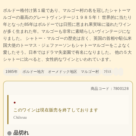
ボルドー格付け第１級であり、マルゴー村の名を冠したシャトーマ
ルゴーの最高のグレートヴィンテージ１９８５年！ 世界的に当たり
年となった85年はボルドーでは日照に恵まれ果実味に溢れたワイン
が多く生まれた年。マルゴーも非常に素晴らしいヴィンテージにな
りました。 シャトー・マルゴーの歴史は古く、英国の首相や駐仏米
国大使のトーマス・ジェファーソンもシャトーマルゴーをこよなく
愛したそう。日本ではドラマ失楽園で有名になりました。 他の５大
シャトーに比べると、女性的なワインといわれています。
1985年
ボルドー地方 オーメドック地区 マルゴー村
ﾌﾗﾝｽ
商品コード：7800128
●
このワインは現在販売を終了しております
Château
品切れ