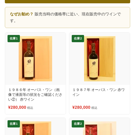
なぜお勧め？
販売当時の価格帯に近い、現在販売中のワインで
す。
在庫1
在庫2
１９８６年 オーパス・ワン（画
１９８７年 オーパス・ワン 赤ワ
像で液面等の状況をご確認くださ
イン
い②） 赤ワイン
¥280,000
¥280,000
税込
税込
在庫1
在庫2