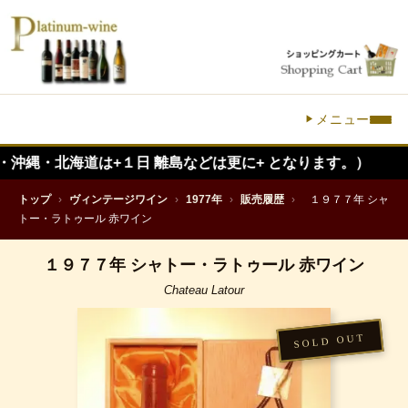
メニュー
海道は+１日 離島などは更に+ となります。）
トップ
›
ヴィンテージワイン
›
1977年
›
販売履歴
›
１９７７年 シャ
トー・ラトゥール 赤ワイン
１９７７年 シャトー・ラトゥール 赤ワイン
Chateau Latour