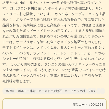
名実ともにNo1、５大シャトーの一角で最も評価の高いワインで
す。 畑はジロンド川に面したポーイヤック村の南側にあり、サン・
ジュリアン村と隣接しています。 カベルネ・ソーヴィニョンを主品
種とし、ボルドーでも最も晩熟と言われる程長命で、常に安定した
品質を持ち、長期熟成に適した高級赤ワインです。 力強さと優雅さ
を兼ね備えたボルドー・メドックの赤ワイン。 １８５５年に開催さ
れたパリ万国博覧会で、数あるワインの中から選ばれた５８のシャ
トーは、オーブリオンを除いた全てがメドック地区のものでした。
中でもポイヤックは、メドック１級、５大シャトーと言われる５つ
のシャトーのうち、ラフィット、ムートン、ラトゥールと、３つの
シャトーが位置し、権威ある格付けワインが世界中に知られていま
す。 しっかり骨格のある、タンニンの強いカベルネ・ソーヴィニヨ
ン主体の赤ワイン。 若いうちはタンニン分が豊富でスパイシーな特
徴のあるメドックのワインも、熟成と共にエレガントで滑らかで、
複雑味が増します。
1977年
ボルドー地方 オーメドック地区 ポーイヤック村
ﾌﾗﾝｽ
商品コード：6041253