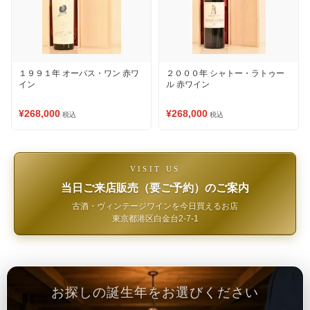
１９９１年 オーパス・ワン 赤ワ
２０００年 シャトー・ラトゥー
イン
ル 赤ワイン
¥268,000
¥268,000
税込
税込
VISIT US
当日ご来店販売（要ご予約）のご案内
古酒・ヴィンテージワインを今日買えるお店
東京都港区白金台2-7-1
お探しの誕生年をお選びください