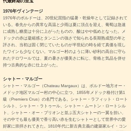
代最終期の至宝
1976年ヴィンテージ
1976年のボルドーは、20世紀屈指の猛暑・乾燥年として記録されて
いる。春先からの異常な高温と少雨は夏に頂点を迎え、葡萄は急速
に成熟し糖度は十分に上がったものの、酸はやや低めとなった。メ
ドックの赤は凝縮感とタンニンの強さで知られる長期熟成型の年と
評され、当初は固く閉じていたものが半世紀の時を経て真価を現し
たワインも少なくない。マルゴー村のように薄い砂利の高台に守ら
れたテロワールでは、夏の暑さが優美さに転じ、骨格と気品を併せ
持つ古典的な赤に仕上がった。
シャトー・マルゴー
シャトー・マルゴー（Chateau Margaux）は、ボルドー地方オー・
メドック地区マルゴー村の中心に立つ、1855年メドック格付け第1
級（Premiers Crus）の名門である。シャトー・ラフィット・ロート
シルト、シャトー・ラトゥール、シャトー・ムートン・ロートシル
ト、シャトー・オー・ブリオンと並ぶ五大シャトーの一翼を担い、
その中でも最も優美で香り高い赤を生むシャトーとして世界中の愛
好家に崇拝されてきた。1810年代に新古典主義の建築家ルイ・コン