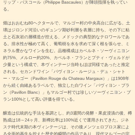
リップ・バスコール（Philippe Bascaules）が陣頭指揮を執ってい
る。
畑はおおむね80ヘクタールで、マルゴー村の中央高台に広がる。土
壌はジロンド河沿いのギュンツ期砂利層を表層に持ち、その下に粘
土と石灰岩の層構造が控える、メドックの典型的なテロワールであ
る。排水性が極めて高く、葡萄樹を水を求めて深く根を張らせ、ミ
ネラル豊かなワインを生む。品種構成はカベルネ・ソーヴィニヨン
約75%、メルロー約20%、カベルネ・フランとプティ・ヴェルドが
少量という構成で、本ヴィンテージ当時もほぼ同様であったと推定
される。セカンドワイン「パヴィヨン・ルージュ・デュ・シャト
ー・マルゴー（Pavillon Rouge du Chateau Margaux）」は1908年
から続く由緒あるラベルで、独立した白ワイン「パヴィヨン・ブラ
ン（Pavillon Blanc）」もマルゴー村では珍しいソーヴィニヨン・ブ
ラン100%として高い評価を得ている。
醸造は伝統的な手法を基調とし、約3週間の発酵・果皮浸漬の後、樽
熟成は18～24ヶ月、新樽比率は100%近くで運用されてきた。ジネ
ステ時代末期の本ヴィンテージは、その後メンツェロプロス家によ
る全面的再生を控えた歴史的瞬間の作品であり、現代マルゴーの完