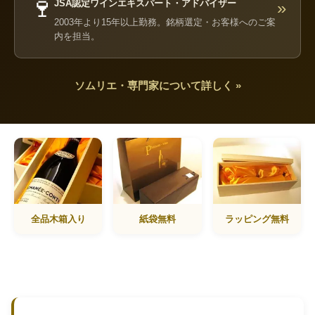
🍷
JSA認定ワインエキスパート・アドバイザー
»
2003年より15年以上勤務。銘柄選定・お客様へのご案
内を担当。
ソムリエ・専門家について詳しく »
全品木箱入り
紙袋無料
ラッピング無料