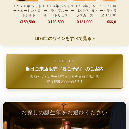
１９７６年 シャト
１９７６年 シャト
１９７６年 シャト
１９７８年 シャト
ー・ムートン・ロ
ー・ラ・フルー
ー・レオヴィル・
ー・ラ・ラギュー
ートシルト
ル・ペトリュス
ラスカーズ
ヌ 1.5Lマグナム
¥159,500
¥126,500
¥121,000
¥66,000
1976年のワインをすべて見る »
VISIT US
当日ご来店販売（要ご予約）のご案内
古酒・ヴィンテージワインを今日買えるお店
東京都港区白金台2-7-1
お探しの誕生年をお選びください