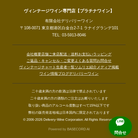
ヴィンテージワイン専門店【プラチナワイン】
有限会社デリバリーワイン
〒108-0071 東京都港区白金台2-7-1 ラナイグランデ101
TEL: 03-5913-8046
会社概要
店舗ご来店
配送・送料
お支払い
ラッピング
ご返品・キャンセル・ご変更
よくある質問
お問合せ
ヴィンテージチャート
生産者一覧
ソムリエ紹介
メディア掲載
ワイン情報ブログ
デリバリーワイン
二十歳未満の方の飲酒は法律で禁止されています
二十歳未満の方の酒類のご注文はお断りいたします
取り扱い商品のアルコール度数はすべて15%以下です
弊社の販売発送地域は日本国内に限定されております
© 2006-2026 Delivery-Wine Corporation. All Rights Reserved.
LINE
Powered by
BASECORD AI
問合せ