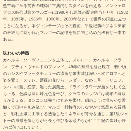
璧主義に至る前夜の純粋に古典的なスタイルを伝える。メンツェロ
プロス時代以降のマルゴーは1980年代以降の歴史的当たり年（1982
年、1983年、1986年、1990年、2000年など）で世界の頂点に立つ
ことになるが、本ヴィンテージはその直前、半世紀前のジネステ家
の最終期に紡がれたマルゴーの記憶を瓶に閉じ込めた稀有な一本で
ある。
味わいの特徴
カベルネ・ソーヴィニヨンを主体に、メルロー、カベルネ・フラ
ン、プティ・ヴェルドのブレンド。49年の熟成を経た現在、若い頃
のカシスやブラックチェリーの濃密な果実味は深い三次アロマへと
姿を変え、スミレ、薔薇の花びら、シダー、なめし革、トリュフ、
タバコの葉、紅茶、湿った腐葉土、ドライフラワーが層をなして立
ち上る。色調は深い煉瓦色を帯び、グラスのエッジには琥珀の縁取
りが見える。タンニンは完全に丸みを帯び、絹のように滑らかな舌
触りで口中を包み込む。マルゴー村特有のしなやかで気品ある質感
と、砂利土壌に由来する透徹したミネラルが背骨を通し、第1級シャ
トーの威厳を保ちながら長く伸びる余韻のなかに半世紀の歳月が静
かに溶け出していく。