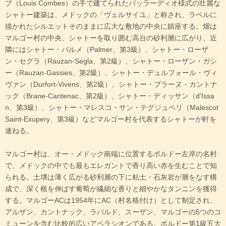
ブ（Louis Combes）の手で建てられたパッラーディオ様式の壮麗な
シャトー建築は、メドックの「ヴェルサイユ」と称され、ラベルに
描かれたシルエットそのままに広大な敷地の中央に鎮座する。畑は
マルゴー村の中央、シャトーを取り囲む高台の砂利層に広がり、近
隣にはシャトー・パルメ（Palmer、第3級）、シャトー・ローザ
ン・セグラ（Rauzan-Segla、第2級）、シャトー・ローザン・ガシ
ー（Rauzan-Gassies、第2級）、シャトー・デュルフォール・ヴィ
ヴァン（Durfort-Vivens、第2級）、シャトー・ブラーヌ・カントナ
ック（Brane-Cantenac、第2級）、シャトー・ディッサン（d'Issa
n、第3級）、シャトー・マレスコ・サン・テグジュペリ（Malescot
Saint-Exupery、第3級）などマルゴー村を代表するシャトーが軒を
連ねる。
マルゴー村は、オー・メドック南端に位置するボルドー左岸の名村
で、メドックの中でも最もエレガントで香り高い赤を生むことで知
られる。土壌は薄く広がる砂利層の下に粘土・石灰岩が層をなす構
成で、深く根を伸ばす葡萄が繊細な香りと細やかなタンニンを獲得
する。マルゴーACは1954年にAC（村名格付け）として制定され、
アルザン、カントナック、ラバルド、スーザン、マルゴーの5つのコ
ミューンを含む比較的広いアペラシオンである。ボルドー第1級五大