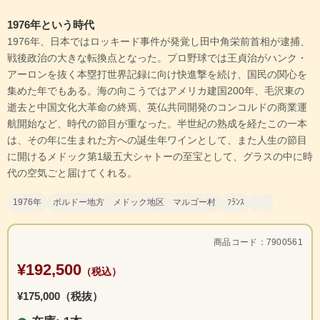
1976年という時代
1976年、日本ではロッキード事件が発覚し田中角栄前首相が逮捕、
戦後政治の大きな転換点となった。プロ野球では王貞治がハンク・
アーロンを抜く本塁打世界記録に向け快進撃を続け、国民の関心を
集めた年でもある。海の向こうではアメリカ建国200年、毛沢東の
逝去と中国文化大革命の終焉、英仏共同開発のコンコルドの商業運
航開始など、時代の節目が重なった。半世紀の熟成を経たこの一本
は、その年に生まれた方への誕生年ワインとして、また人生の節目
に開けるメドック第1級五大シャトーの至宝として、グラスの中に時
代の空気ごと届けてくれる。
1976年
ボルドー地方 メドック地区 マルゴー村
ﾌﾗﾝｽ
商品コード：7900561
¥192,500
（税込）
¥175,000（税抜）