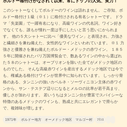
ボルドー格付けがなされて以来、常にトップの人気、実力！
このシャトーなくしてボルドーのワインは語れません。 ご存知、ボ
ルドー格付け１級（※１）に格付けされる有名シャトーです。 ドラ
マ「失楽園」で一躍有名になり、高級ワインの代名詞。ワイン好き
でなくても、誰もが憧れ一度は手にしたいと言う思いにかられま
す。 他の５大シャトーに比べ「優美なワイン」と表現され、力強さ
と繊細さを兼ね備えた、女性的なワインといわれています。 ※１ 力
強さと優雅さを兼ね備えたボルドー・メドックの赤ワイン。 １８５
５年に開催されたパリ万国博覧会で、数あるワインの中から選ばれ
た５８のシャトーは、オーブリオンを除いた全てがメドック地区の
ものでした。 そんな高級赤ワインを産出するメドック地区では今で
も、権威ある格付けワインが世界中に知られています。 しっかり骨
格のある、タンニンの強いカベルネ・ソーヴィニヨン主体の赤ワイ
ンから、サン・テステフ辺りになるとメルロの比率が若干高まり、
優しさが加わります。 若いうちはタンニン分が豊富でスパイシーな
特徴のあるメドックのワインも、熟成と共にエレガントで滑らか
で、複雑味が増します。
1971年
ボルドー地方 オーメドック地区 マルゴー村
ﾌﾗﾝｽ