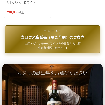
ストゥルネル 赤ワイン
¥90,000
税込
VISIT US
当日ご来店販売（要ご予約）のご案内
古酒・ヴィンテージワインを今日買えるお店
東京都港区白金台2-7-1
お探しの誕生年をお選びください