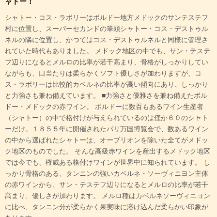
ャトー！
シャトー・コス・ラボリーはボルドー地方メドックのサンテステフ
村に位置し、スーパーセカンドの筆頭シャトー・コス・デストゥル
ネルの隣に位置し、かつてはコス・デストゥルネルと同様に管理さ
れていた時代もありました。 メドック地区の中でも、サン・テステ
フ辺りになるとメルロの比率が若干高まり、骨格がしっかりしてい
ながらも、口当たりは柔らかくソフト優しさが加わりますが、コ
ス・ラボリーは比較的カベルネの比率が高い傾向にあり、しっかり
と力強さも兼ね備えています。 ■力強さと優雅さを兼ね備えたボル
ドー・メドックの赤ワイン。 ボルドーに数百もあるワイン生産者
（シャトー）の中で格付けが与えられているのは僅か６０のシャト
ーだけ。１８５５年に開催されたパリ万国博覧会で、数あるワイン
の中から選ばれたシャトーは、オーブリオンを除いた全てがメドッ
ク地区のものでした。 そんな高級赤ワインを産出するメドック地区
では今でも、権威ある格付けワインが世界中に知られています。 し
っかり骨格のある、タンニンの強いカベルネ・ソーヴィニヨン主体
の赤ワインから、サン・テステフ辺りになるとメルロの比率が若干
高まり、優しさが加わります。 メルロ種はカベルネソーヴィニヨン
に比べ、タンニン分が柔らかく果実味に溶け込んだ柔らかい印象が