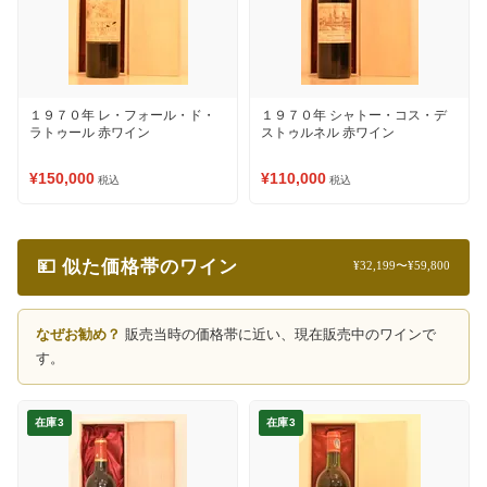
１９７０年 レ・フォール・ド・
１９７０年 シャトー・コス・デ
ラトゥール 赤ワイン
ストゥルネル 赤ワイン
¥150,000
¥110,000
税込
税込
💴 似た価格帯のワイン
¥32,199〜¥59,800
なぜお勧め？
販売当時の価格帯に近い、現在販売中のワインで
す。
在庫3
在庫3