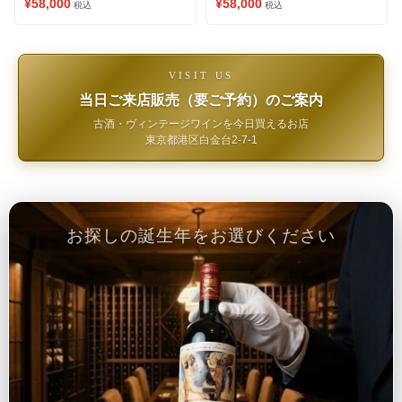
¥58,000
¥58,000
税込
税込
VISIT US
当日ご来店販売（要ご予約）のご案内
古酒・ヴィンテージワインを今日買えるお店
東京都港区白金台2-7-1
お探しの誕生年をお選びください