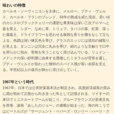
味わいの特徴
カベルネ・ソーヴィニヨンを主体に、メルロー、プティ・ヴェル
ド、カベルネ・フランのブレンド。58年の熟成を経た現在、若い頃
のカシスやブラックチェリーの濃密な果実味は深い三次アロマへと
姿を変え、シダー、なめし革、トリュフ、タバコの葉、紅茶、湿っ
た腐葉土、ドライフラワーを思わせる複雑な香りが層をなして立ち
上る。色調は深い煉瓦色を帯び、グラスのエッジには琥珀の縁取り
が見える。タンニンは完全に丸みを帯び、絹のような舌触りで口中
を滑らかに包み、骨格を失うことなく溶け込んでいる。リュドン・
メドックの深い砂利層に由来する透徹したミネラルが背骨を通し、
プティ・ヴェルドが加わった独特のスパイス感が長い余韻を支え
る。半世紀以上の歳月が静かに溶け出していく。
1967年という時代
1967年、日本では公害対策基本法が制定され、高度経済成長の歪み
に国が初めて正面から向き合った年として記憶される。ツイギーの
来日でミニスカートブームが起こり、グループサウンズが若者文化
を席巻、漫画『あしたのジョー』の連載が始まった。海の向こうで
はビートルズが『サージェント・ペパーズ・ロンリー・ハーツ・ク