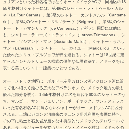
ュリアンといった村名格ではなくオー・メドックACで、同地区の18
55年格付けシャトーには、第4級のシャトー・ラ・トゥール・カル
ネ（La Tour Carnet）、第5級のシャトー・カントメルル（Canteme
rle）、第5級のシャトー・ベルグラーヴ（Belgrave）、第5級のシャ
トー・ド・カマンサック（de Camensac）が並ぶ。周辺には他に
も、シャトー・ラローズ・トラントドン（Larose-Trintaudon）、シ
ャトー・ソシアンド・マレ（Sociando-Mallet）、シャトー・ラネッ
サン（Lanessan）、シャトー・モーカイユー（Maucaillou）といっ
た優れたクリュ・ブルジョワが軒を連ねる。シャトーは18世紀に建
てられたシャルトリューズ様式の優美な低層建築で、メドックを代
表する美しいシャトー建築のひとつである。
オー・メドック地区は、ボルドー左岸ガロンヌ河とジロンド河に沿
って北へ細長く延びる広大なアペラシオンで、メドック地方の最も
優れた部分を覆う。1855年格付けに名を連ねる60余のシャトーのう
ち、マルゴー、サン・ジュリアン、ポーイヤック、サンテステフと
いった有名村名ACに属さないシャトーがオー・メドックACに区分
される。土壌はガロンヌ河由来のギュンツ期砂利層を表層に持ち、
その下に粘土と石灰岩が層をなす典型的なメドックのテロワールで
ある。ラ・ラギューヌが立つリュドン・メドック村は、メドックの