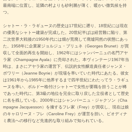
最南端に位置し、近隣の村よりも砂利層が薄く、暖かい微気候を持
つ。
シャトー・ラ・ラギューヌの歴史は17世紀に遡り、18世紀には現在
の優美なシャトー建築が完成した。20世紀半ばは経営難に陥り、第
二次世界大戦後の1950年代には畑が荒廃して廃墟同然の状態にあっ
た。1958年に企業家ジョルジュ・ブリュネ（Georges Brunet）が買
収して全面的再生を開始し、1962年にはシャンパーニュの名門アヤ
ラ家（Champagne Ayala）に売却された。本ヴィンテージ1967年当
時は、まさにアヤラ家の運営下、伝説的女性醸造責任者ジャンヌ・
ボワリー（Jeanne Boyrie）が現場を率いていた時代にあたる。彼女
は1961年から1985年に他界するまで四半世紀にわたってラ・ラギュ
ーヌを率い、ボルドー格付けシャトーで女性が要職を担うことが稀
であった時代に、第3級の地位を完全に取り戻した立役者として歴史
に名を残している。2000年にはシャンパーニュ・ジャクソン（Cha
mpagne Jacquesson）を擁するフレ家（Frey）が買収し、現在は娘
のキャロリーヌ・フレ（Caroline Frey）が運営を担い、ビオディナ
ミ農法への移行など先進的な取り組みで知られている。