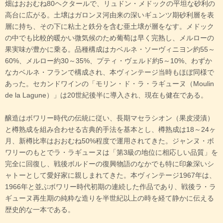
畑はおおむね80ヘクタールで、リュドン・メドックの平坦な砂利の
高台に広がる。土壌はガロンヌ河由来の深いギュンツ期砂利層を表
層に持ち、その下に粘土と鉄分を含む亜土壌が層をなす。メドック
の中でも比較的暖かい微気候のため葡萄は早く完熟し、メルローの
果実味が豊かに乗る。品種構成はカベルネ・ソーヴィニヨン約55～
60%、メルロー約30～35%、プティ・ヴェルド約5～10%、わずか
なカベルネ・フランで構成され、本ヴィンテージ当時もほぼ同様で
あった。セカンドワインの「モリン・ド・ラ・ラギューヌ（Moulin
de la Lagune）」は20世紀後半に導入され、現在も健在である。
醸造はボワリー時代の伝統に従い、長期マセラシオン（果皮浸漬）
と樽熟成を組み合わせる古典的手法を基本とし、樽熟成は18～24ヶ
月、新樽比率はおおむね50%程度で運用されてきた。ジャンヌ・ボ
ワリーのもとでラ・ラギューヌは「第3級の地位に相応しい品質」を
完全に回復し、戦後ボルドーの復興物語のなかでも特に印象深いシ
ャトーとして愛好家に親しまれてきた。本ヴィンテージ1967年は、
1966年と並ぶボワリー時代初期の連続した作品であり、戦後ラ・ラ
ギューヌ再生期の純粋な造りを半世紀以上の時を経て静かに伝える
歴史的な一本である。