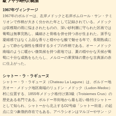
級 アヤラ時代の銘酒
1967年ヴィンテージ
1967年のボルドーは、左岸メドックと右岸ポムロール・サン・テミ
リオンで作柄が大きく分かれた年として記録されている。メドック
は収穫期の雨に悩まされたものの、深い砂利層に守られた区画では
葡萄は無事完熟し、繊細さと骨格を併せ持つ赤が生まれた。派手な
凝縮感ではなく上品な香りと穏やかな酸で魅せる年で、長期熟成に
よって静かな個性を獲得するタイプの作柄である。オー・メドック
南端のように暖かい微気候を持つ産地では、夏の穏やかな天候が葡
萄に十分な成熟をもたらし、メルローの果実味の豊かな古典派の赤
に仕上がった。
シャトー・ラ・ラギューヌ
シャトー・ラ・ラギューヌ（Chateau La Lagune）は、ボルドー地
方オー・メドック地区南端のリュドン・メドック（Ludon-Medoc）
村に位置する、1855年メドック格付け第3級（Troisiemes Crus）の
歴史ある名門である。ボルドー市街地から最も近い格付けシャトー
として知られ、シャトーから北上するD2号線「シャトー街道」の起
点に立つ象徴的存在でもある。アペラシオンはマルゴーやサン・ジ