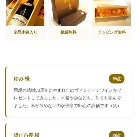
全品木箱入り
紙袋無料
ラッピング無料
ゆみ 様
95点
両親の結婚30周年に生まれ年のヴィンテージワインをプ
レゼントしてみました。木箱や袋なども、とても喜んで
ました。私が飲めないのが残念で95点の評価です（笑）
猫山市長 様
88点