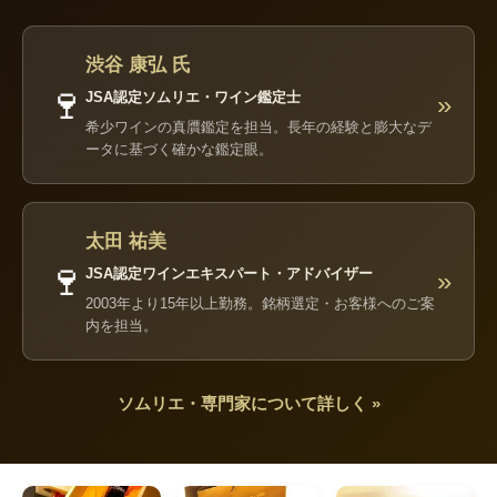
渋谷 康弘 氏
🍷
JSA認定ソムリエ・ワイン鑑定士
»
希少ワインの真贋鑑定を担当。長年の経験と膨大なデ
ータに基づく確かな鑑定眼。
太田 祐美
🍷
JSA認定ワインエキスパート・アドバイザー
»
2003年より15年以上勤務。銘柄選定・お客様へのご案
内を担当。
ソムリエ・専門家について詳しく »