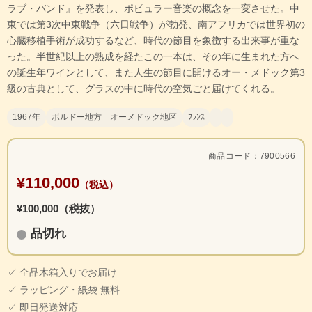
ラブ・バンド』を発表し、ポピュラー音楽の概念を一変させた。中
東では第3次中東戦争（六日戦争）が勃発、南アフリカでは世界初の
心臓移植手術が成功するなど、時代の節目を象徴する出来事が重な
った。半世紀以上の熟成を経たこの一本は、その年に生まれた方へ
の誕生年ワインとして、また人生の節目に開けるオー・メドック第3
級の古典として、グラスの中に時代の空気ごと届けてくれる。
1967年
ボルドー地方 オーメドック地区
ﾌﾗﾝｽ
商品コード：7900566
¥110,000
（税込）
¥100,000（税抜）
品切れ
✓ 全品木箱入りでお届け
✓ ラッピング・紙袋 無料
✓ 即日発送対応