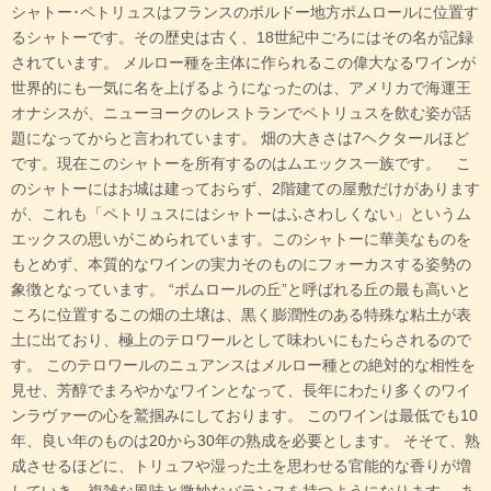
シャトー･ペトリュスはフランスのボルドー地方ポムロールに位置す
るシャトーです。その歴史は古く、18世紀中ごろにはその名が記録
されています。 メルロー種を主体に作られるこの偉大なるワインが
世界的にも一気に名を上げるようになったのは、アメリカで海運王
オナシスが、ニューヨークのレストランでペトリュスを飲む姿が話
題になってからと言われています。 畑の大きさは7ヘクタールほど
です。現在このシャトーを所有するのはムエックス一族です。 こ
のシャトーにはお城は建っておらず、2階建ての屋敷だけがあります
が、これも「ペトリュスにはシャトーはふさわしくない」というム
エックスの思いがこめられています。このシャトーに華美なものを
もとめず、本質的なワインの実力そのものにフォーカスする姿勢の
象徴となっています。 “ポムロールの丘”と呼ばれる丘の最も高いと
ころに位置するこの畑の土壌は、黒く膨潤性のある特殊な粘土が表
土に出ており、極上のテロワールとして味わいにもたらされるので
す。 このテロワールのニュアンスはメルロー種との絶対的な相性を
見せ、芳醇でまろやかなワインとなって、長年にわたり多くのワイ
ンラヴァーの心を鷲掴みにしております。 このワインは最低でも10
年、良い年のものは20から30年の熟成を必要とします。 そそて、熟
成させるほどに、トリュフや湿った土を思わせる官能的な香りが増