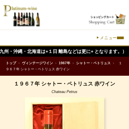
メニュー
縄・北海道は+１日 離島などは更に+ となります。）
トップ
›
ヴィンテージワイン
›
1967年
›
シャトー・ペトリュス
›
１
９６７年 シャトー・ペトリュス 赤ワイン
１９６７年 シャトー・ペトリュス 赤ワイン
Chateau Petrus