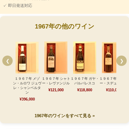
✓ 即日発送対応
1967年の他のワイン
❮
❯
１９６７年 メゾ
１９６７年 シャト
１９６７年 ガヤ・
１９６７年 シャト
ン・ルロワ ジュヴ
ー・レヴァンジル
バルバレスコ
ー・スデュイロー
レ・シャンベルタ
¥121,000
¥118,800
¥110,000
ン
¥396,000
1967年のワインをすべて見る »