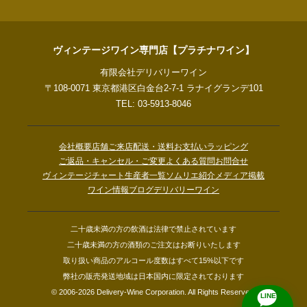
ヴィンテージワイン専門店【プラチナワイン】
有限会社デリバリーワイン
〒108-0071 東京都港区白金台2-7-1 ラナイグランデ101
TEL: 03-5913-8046
会社概要
店舗ご来店
配送・送料
お支払い
ラッピング
ご返品・キャンセル・ご変更
よくある質問
お問合せ
ヴィンテージチャート
生産者一覧
ソムリエ紹介
メディア掲載
ワイン情報ブログ
デリバリーワイン
二十歳未満の方の飲酒は法律で禁止されています
二十歳未満の方の酒類のご注文はお断りいたします
取り扱い商品のアルコール度数はすべて15%以下です
弊社の販売発送地域は日本国内に限定されております
© 2006-2026 Delivery-Wine Corporation. All Rights Reserved.
LINE