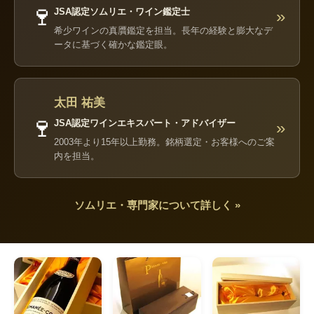
🍷
JSA認定ソムリエ・ワイン鑑定士
»
希少ワインの真贋鑑定を担当。長年の経験と膨大なデ
ータに基づく確かな鑑定眼。
太田 祐美
🍷
JSA認定ワインエキスパート・アドバイザー
»
2003年より15年以上勤務。銘柄選定・お客様へのご案
内を担当。
ソムリエ・専門家について詳しく »