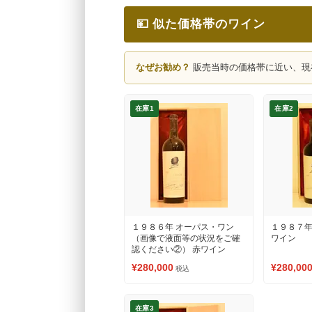
💴 似た価格帯のワイン
なぜお勧め？
販売当時の価格帯に近い、現
在庫1
在庫2
１９８６年 オーパス・ワン
１９８７年
（画像で液面等の状況をご確
ワイン
認ください②） 赤ワイン
¥280,000
¥280,00
税込
在庫3