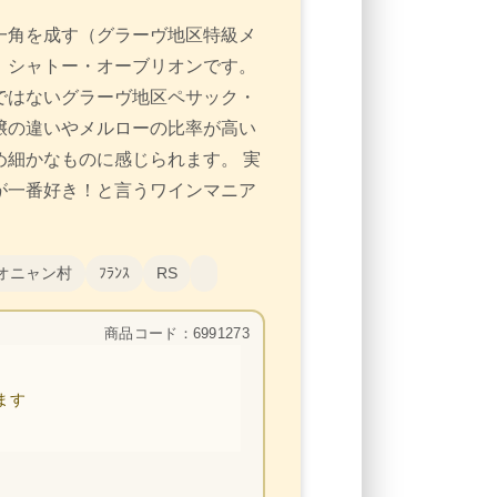
一角を成す（グラーヴ地区特級メ
）シャトー・オーブリオンです。
ではないグラーヴ地区ペサック・
壌の違いやメルローの比率が高い
細かなものに感じられます。 実
が一番好き！と言うワインマニア
オニャン村
ﾌﾗﾝｽ
RS
商品コード：6991273
ます