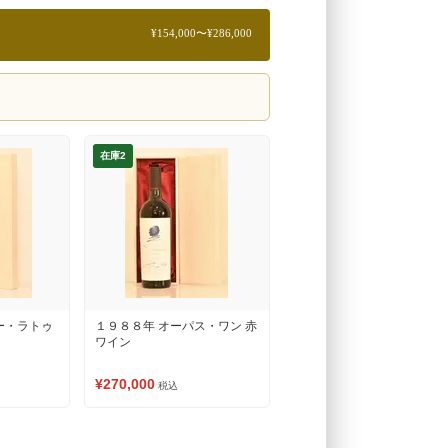
¥154,000〜¥286,000
在庫2
ー・ラトゥ
１９８８年 オーパス・ワン 赤
ワイン
¥270,000
税込