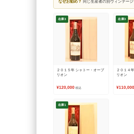
なぜお勧め？
同じ生産者の別ヴィンテージ
在庫3
在庫3
２０１５年 シャトー・オーブ
２０１４年
リオン
リオン
¥120,000
¥110,00
税込
在庫1