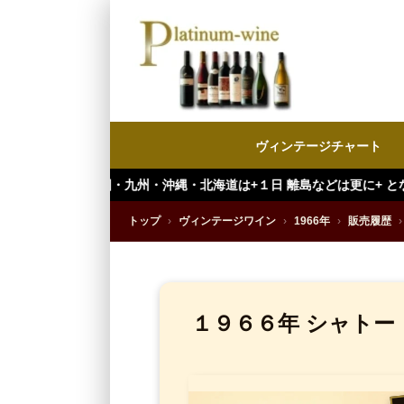
ヴィンテージチャート
・九州・沖縄・北海道は+１日 離島などは更に+ となります。）
トップ
›
ヴィンテージワイン
›
1966年
›
販売履歴
›
１９６６年 シャトー