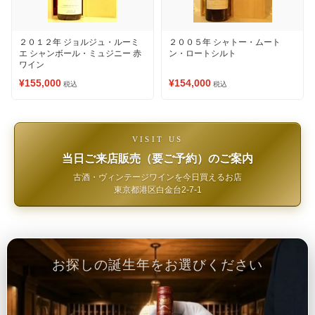
２０１２年 ジョルジュ・ルーミ
２００５年 シャトー・ムート
エ シャンボール・ミュジニー 赤
ン・ロートシルト
ワイン
¥155,000
¥154,000
税込
税込
VISIT US
当日ご来店販売（要ご予約）のご案内
古酒・ヴィンテージワインを今日買えるお店
東京都港区白金台2-7-1
お探しの誕生年をお選びください