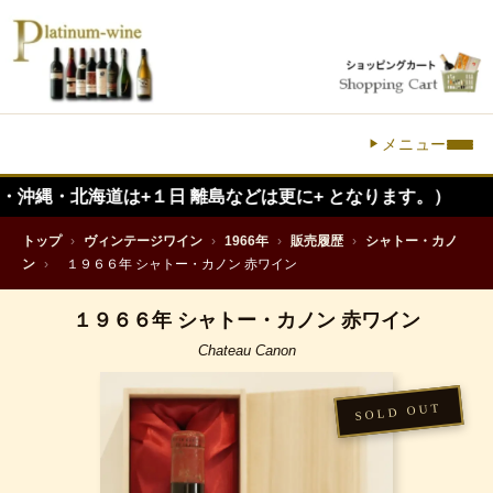
メニュー
海道は+１日 離島などは更に+ となります。）
トップ
›
ヴィンテージワイン
›
1966年
›
販売履歴
›
シャトー・カノ
ン
›
１９６６年 シャトー・カノン 赤ワイン
１９６６年 シャトー・カノン 赤ワイン
Chateau Canon