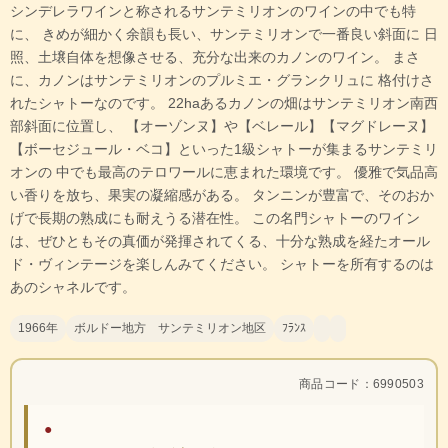
シンデレラワインと称されるサンテミリオンのワインの中でも特
に、 きめが細かく余韻も長い、サンテミリオンで一番良い斜面に 日
照、土壌自体を想像させる、充分な出来のカノンのワイン。 まさ
に、カノンはサンテミリオンのプルミエ・グランクリュに 格付けさ
れたシャトーなのです。 22haあるカノンの畑はサンテミリオン南西
部斜面に位置し、 【オーゾンヌ】や【ベレール】【マグドレーヌ】
【ボーセジュール・ベコ】といった1級シャトーが集まるサンテミリ
オンの 中でも最高のテロワールに恵まれた環境です。 優雅で気品高
い香りを放ち、果実の凝縮感がある。 タンニンが豊富で、そのおか
げで長期の熟成にも耐えうる潜在性。 この名門シャトーのワイン
は、ぜひともその真価が発揮されてくる、十分な熟成を経たオール
ド・ヴィンテージを楽しんみてください。 シャトーを所有するのは
あのシャネルです。
1966年
ボルドー地方 サンテミリオン地区
ﾌﾗﾝｽ
商品コード：6990503
●