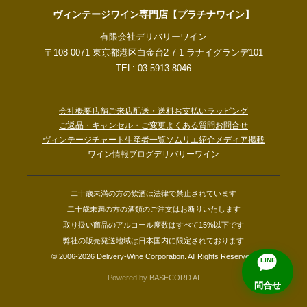
ヴィンテージワイン専門店【プラチナワイン】
有限会社デリバリーワイン
〒108-0071 東京都港区白金台2-7-1 ラナイグランデ101
TEL: 03-5913-8046
会社概要
店舗ご来店
配送・送料
お支払い
ラッピング
ご返品・キャンセル・ご変更
よくある質問
お問合せ
ヴィンテージチャート
生産者一覧
ソムリエ紹介
メディア掲載
ワイン情報ブログ
デリバリーワイン
二十歳未満の方の飲酒は法律で禁止されています
二十歳未満の方の酒類のご注文はお断りいたします
取り扱い商品のアルコール度数はすべて15%以下です
弊社の販売発送地域は日本国内に限定されております
© 2006-2026 Delivery-Wine Corporation. All Rights Reserved.
LINE
Powered by
BASECORD AI
問合せ