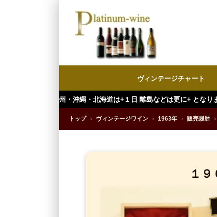
ヴィンテージチャート
・沖縄・北海道は+１日 離島などは更に+ となります。）
トップ
›
ヴィンテージワイン
›
1963年
›
販売履歴
›
１９６