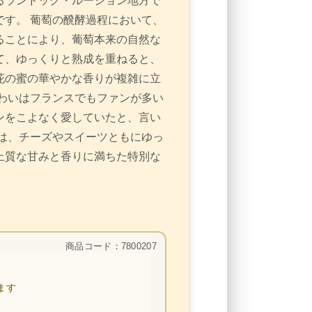
るランドック・ルーション地方で
す。 葡萄の醗酵過程において、
ることにより、葡萄本来の自然な
て、ゆっくりと熟成を重ねると、
花の蜜の華やかな香りが複雑に立
わいはフランスでもファンが多い
ンをこよなく愛していたと、言い
は、チーズやスイーツともにゆっ
上質な甘みと香りに満ちた特別な
商品コード：7800207
ます