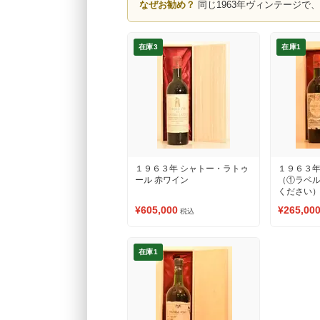
なぜお勧め？
同じ1963年ヴィンテージで
在庫3
在庫1
１９６３年 シャトー・ラトゥ
１９６３年
ール 赤ワイン
（①ラベ
ください）
¥605,000
¥265,00
税込
在庫1