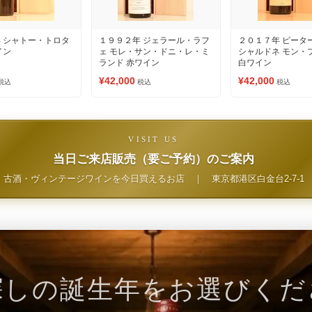
 シャトー・トロタ
１９９２年 ジェラール・ラフ
２０１７年 ピータ
イン
ェ モレ・サン・ドニ・レ・ミ
シャルドネ モン・
ランド 赤ワイン
白ワイン
¥42,000
¥42,000
税込
税込
税込
VISIT US
当日ご来店販売（要ご予約）のご案内
古酒・ヴィンテージワインを今日買えるお店
｜
東京都港区白金台2-7-1
探しの誕生年をお選びくだ