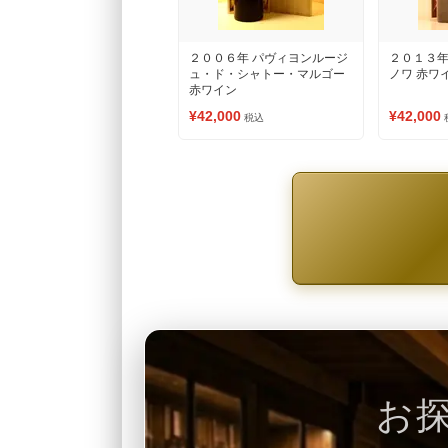
２００６年 パヴィヨンルージ
２０１３年
ュ・ド・シャトー・マルゴー
ノワ 赤ワ
赤ワイン
¥42,000
¥42,000
税込
お