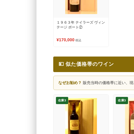
１９６３年 テイラーズ ヴィン
テージ ポート②
¥170,000
税込
💴 似た価格帯のワイン
なぜお勧め？
販売当時の価格帯に近い、現
在庫3
在庫3