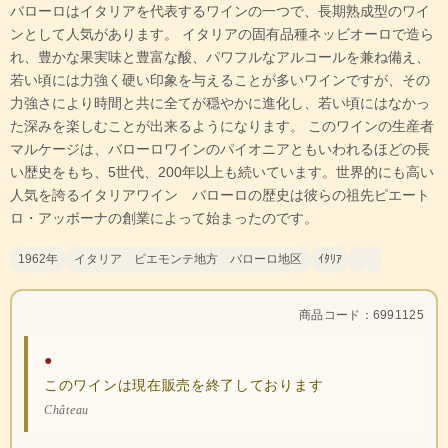
バローロはイタリアを代表するワインの一つで、長期熟成型のワイ
ンとして人気があります。 イタリアの固有品種ネッビオーロで造ら
れ、豊かな果実味と豊富な酸、パワフルなアルコールを兼ね備え、
若い頃には力強く硬い印象を与えることが多いワインですが、その
力強さにより時間と共に全てが穏やかに進化し、若い頃にはなかっ
た深みを楽しむことが出来るようになります。 このワインの生産者
マルケージは、バローロワインのパイオニアともいわれるほどの長
い歴史をもち、5世代、200年以上も続いています。世界的にも高い
人気を誇るイタリアワイン バローロの歴史は彼らの祖先ピエート
ロ・アッボーナの創業によって始まったのです。
1962年
イタリア ピエモンテ地方 バローロ地区
ｲﾀﾘｱ
商品コード：6991125
●
このワインは現在販売を終了しております
Château