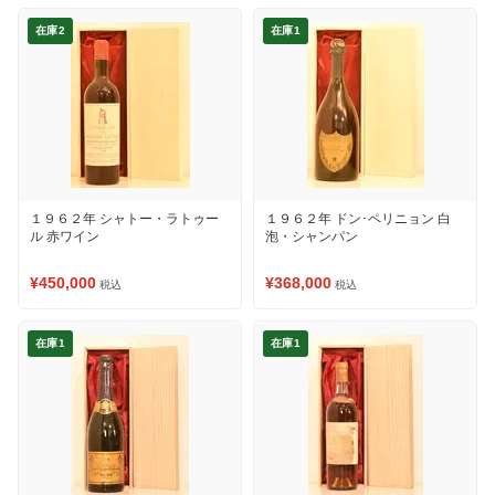
在庫2
在庫1
１９６２年 シャトー・ラトゥー
１９６２年 ドン･ペリニョン 白
ル 赤ワイン
泡・シャンパン
¥450,000
¥368,000
税込
税込
在庫1
在庫1