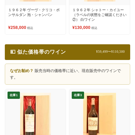
１９６２年 ヴーヴ・クリコ・ポ
１９６２年 シャトー・カイユー
ンサルダン 泡・シャンパン
（ラベルの状態をご確認ください
②） 白ワイン
¥258,000
¥130,000
税込
税込
💴 似た価格帯のワイン
¥59,499〜¥110,500
なぜお勧め？
販売当時の価格帯に近い、現在販売中のワインで
す。
在庫1
在庫3