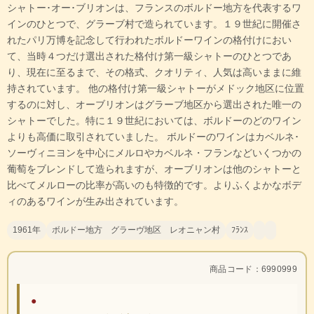
シャトー･オー･ブリオンは、フランスのボルドー地方を代表するワ
インのひとつで、グラーブ村で造られています。１９世紀に開催さ
れたパリ万博を記念して行われたボルドーワインの格付けにおい
て、当時４つだけ選出された格付け第一級シャトーのひとつであ
り、現在に至るまで、その格式、クオリティ、人気は高いままに維
持されています。 他の格付け第一級シャトーがメドック地区に位置
するのに対し、オーブリオンはグラーブ地区から選出された唯一の
シャトーでした。特に１９世紀においては、ボルドーのどのワイン
よりも高価に取引されていました。 ボルドーのワインはカベルネ･
ソーヴィニヨンを中心にメルロやカベルネ・フランなどいくつかの
葡萄をブレンドして造られますが、オーブリオンは他のシャトーと
比べてメルローの比率が高いのも特徴的です。よりふくよかなボデ
ィのあるワインが生み出されています。
1961年
ボルドー地方 グラーヴ地区 レオニャン村
ﾌﾗﾝｽ
商品コード：6990999
●