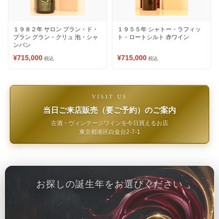
１９８２年 サロン ブラン・ド・
１９５５年 シャトー・ラフィッ
ブラン グラン・クリュ 泡・シャ
ト・ロートシルト 赤ワイン
ンパン
¥715,000
¥715,000
税込
税込
VISIT US
当日ご来店販売（要ご予約）のご案内
古酒・ヴィンテージワインを今日買えるお店
東京都港区白金台2-7-1
お探しの誕生年をお選びください