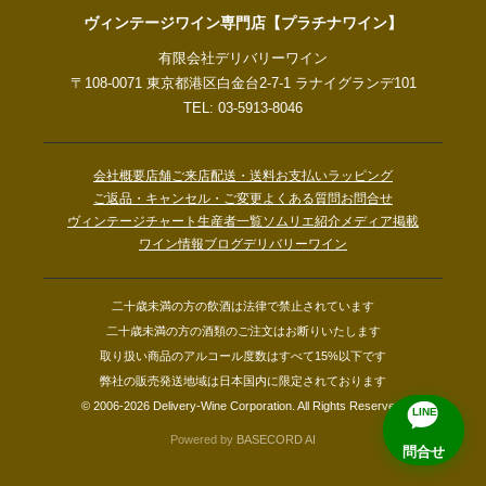
ヴィンテージワイン専門店【プラチナワイン】
有限会社デリバリーワイン
〒108-0071 東京都港区白金台2-7-1 ラナイグランデ101
TEL: 03-5913-8046
会社概要
店舗ご来店
配送・送料
お支払い
ラッピング
ご返品・キャンセル・ご変更
よくある質問
お問合せ
ヴィンテージチャート
生産者一覧
ソムリエ紹介
メディア掲載
ワイン情報ブログ
デリバリーワイン
二十歳未満の方の飲酒は法律で禁止されています
二十歳未満の方の酒類のご注文はお断りいたします
取り扱い商品のアルコール度数はすべて15%以下です
弊社の販売発送地域は日本国内に限定されております
© 2006-2026 Delivery-Wine Corporation. All Rights Reserved.
LINE
Powered by
BASECORD AI
問合せ