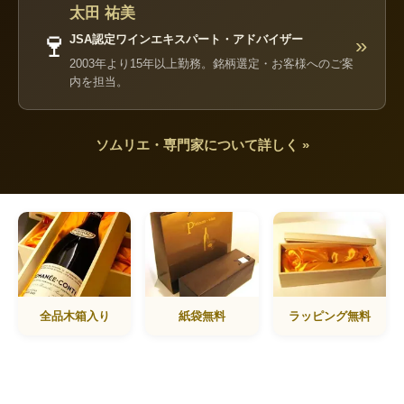
太田 祐美
🍷
JSA認定ワインエキスパート・アドバイザー
»
2003年より15年以上勤務。銘柄選定・お客様へのご案
内を担当。
ソムリエ・専門家について詳しく »
全品木箱入り
紙袋無料
ラッピング無料