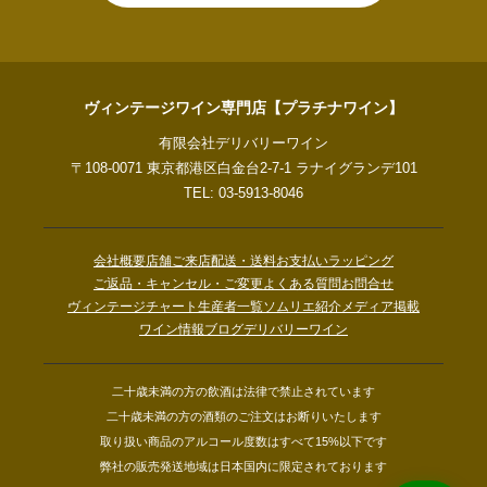
ヴィンテージワイン専門店【プラチナワイン】
有限会社デリバリーワイン
〒108-0071 東京都港区白金台2-7-1 ラナイグランデ101
TEL: 03-5913-8046
会社概要
店舗ご来店
配送・送料
お支払い
ラッピング
ご返品・キャンセル・ご変更
よくある質問
お問合せ
ヴィンテージチャート
生産者一覧
ソムリエ紹介
メディア掲載
ワイン情報ブログ
デリバリーワイン
二十歳未満の方の飲酒は法律で禁止されています
二十歳未満の方の酒類のご注文はお断りいたします
取り扱い商品のアルコール度数はすべて15%以下です
弊社の販売発送地域は日本国内に限定されております