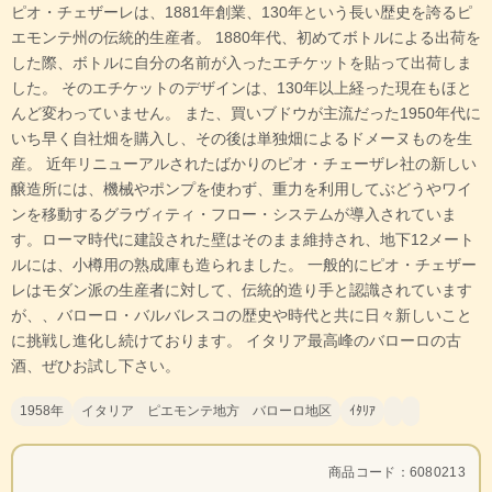
ピオ・チェザーレは、1881年創業、130年という長い歴史を誇るピ
エモンテ州の伝統的生産者。 1880年代、初めてボトルによる出荷を
した際、ボトルに自分の名前が入ったエチケットを貼って出荷しま
した。 そのエチケットのデザインは、130年以上経った現在もほと
んど変わっていません。 また、買いブドウが主流だった1950年代に
いち早く自社畑を購入し、その後は単独畑によるドメーヌものを生
産。 近年リニューアルされたばかりのピオ・チェーザレ社の新しい
醸造所には、機械やポンプを使わず、重力を利用してぶどうやワイ
ンを移動するグラヴィティ・フロー・システムが導入されていま
す。ローマ時代に建設された壁はそのまま維持され、地下12メート
ルには、小樽用の熟成庫も造られました。 一般的にピオ・チェザー
レはモダン派の生産者に対して、伝統的造り手と認識されています
が、、バローロ・バルバレスコの歴史や時代と共に日々新しいこと
に挑戦し進化し続けております。 イタリア最高峰のバローロの古
酒、ぜひお試し下さい。
1958年
イタリア ピエモンテ地方 バローロ地区
ｲﾀﾘｱ
商品コード：6080213