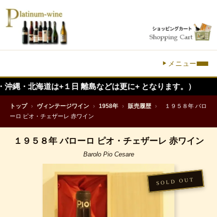
メニュー
海道は+１日 離島などは更に+ となります。）
トップ
›
ヴィンテージワイン
›
1958年
›
販売履歴
›
１９５８年 バロ
ーロ ピオ・チェザーレ 赤ワイン
１９５８年 バローロ ピオ・チェザーレ 赤ワイン
Barolo Pio Cesare