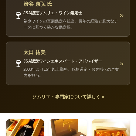
渋谷 康弘 氏
🍷
JSA認定ソムリエ・ワイン鑑定士
»
希少ワインの真贋鑑定を担当。長年の経験と膨大なデ
ータに基づく確かな鑑定眼。
太田 祐美
🍷
JSA認定ワインエキスパート・アドバイザー
»
2003年より15年以上勤務。銘柄選定・お客様へのご案
内を担当。
ソムリエ・専門家について詳しく »