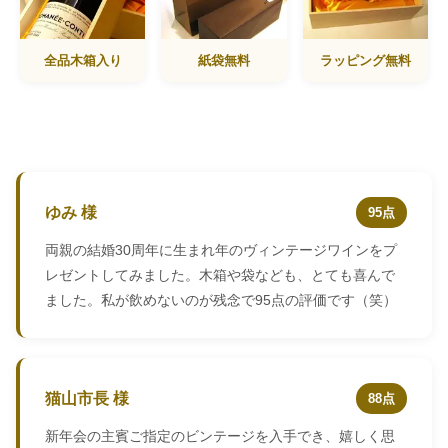
全品木箱入り
紙袋無料
ラッピング無料
ゆみ 様
95点
両親の結婚30周年に生まれ年のヴィンテージワインをプ
レゼントしてみました。木箱や袋なども、とても喜んで
ました。私が飲めないのが残念で95点の評価です（笑）
猫山市長 様
88点
新年会の主賓ご指定のビンテージを入手でき、嬉しく思