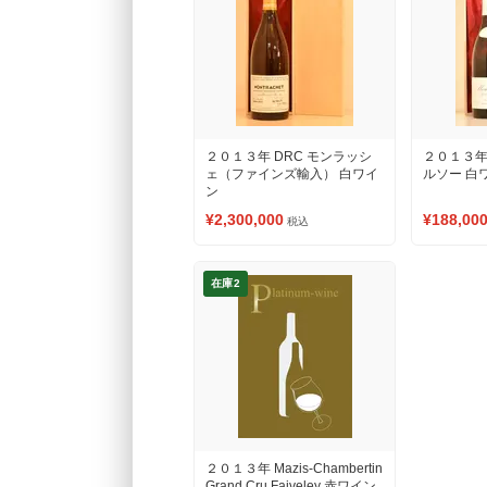
２０１３年 DRC モンラッシ
２０１３年
ェ（ファインズ輸入） 白ワイ
ルソー 白
ン
¥2,300,000
¥188,00
税込
在庫2
２０１３年 Mazis-Chambertin
Grand Cru Faiveley 赤ワイン