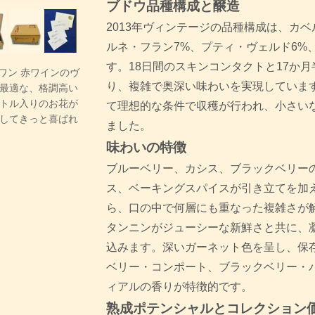
ブドウ品種構成と醸造
2013年ヴィンテージの品種構成は、カベ
ルネ・フラン7%、プティ・ヴェルド6%
す。18日間のスキンコンタクトと17か
・ワン 赤ワインのヴ
り、複雑で奥深い味わいを実現しています
最適な、格調高い
トル入りのお花が
て理想的な条件で収穫が行われ、小さい
してきっと喜ばれ
ました。
味わいの特徴
ブルーベリー、カシス、ブラックベリー
ス、ベーキングスパイスが引き立てを加
ら、口の中で何層にも重なった複雑さが
タンニンがジューシーな新鮮さと共に、
込みます。深いガーネット色を呈し、保
ベリー・コンポート、ブラックベリー・
ィアルの香りが特徴的です。
熟成ポテンシャルとコレクション