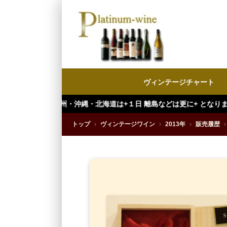
ヴィンテージチャート
州・沖縄・北海道は+１日 離島などは更に+ となります。）
トップ
›
ヴィンテージワイン
›
2013年
›
販売履歴
›