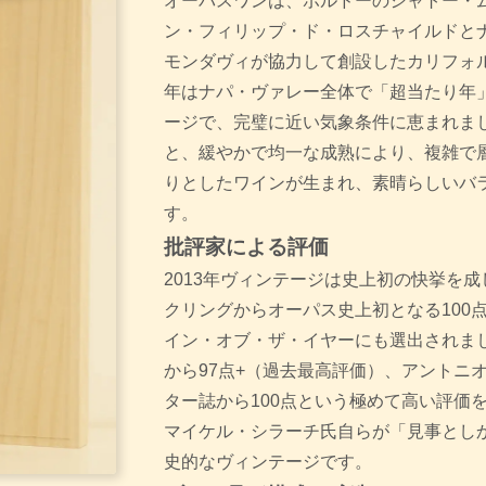
オーパスワンは、ボルドーのシャトー・
ン・フィリップ・ド・ロスチャイルドと
モンダヴィが協力して創設したカリフォル
年はナパ・ヴァレー全体で「超当たり年
ージで、完璧に近い気象条件に恵まれま
と、緩やかで均一な成熟により、複雑で
りとしたワインが生まれ、素晴らしいバ
す。
批評家による評価
2013年ヴィンテージは史上初の快挙を
クリングからオーパス史上初となる100点
イン・オブ・ザ・イヤーにも選出されま
から97点+（過去最高評価）、アントニ
ター誌から100点という極めて高い評価
マイケル・シラーチ氏自らが「見事とし
史的なヴィンテージです。