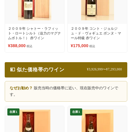
２００９年 シャトー・ラフィッ
２００９年 コント・ジョルジ
ト・ロートシルト（迫力のマグナ
ュ・ド・ヴォギュエ ボンヌ・マ
ムボトル！） 赤ワイン
ール特級 赤ワイン
¥388,000
¥175,000
税込
税込
💴 似た価格帯のワイン
¥3,926,999〜¥7,293,000
なぜお勧め？
販売当時の価格帯に近い、現在販売中のワインで
す。
在庫1
在庫1