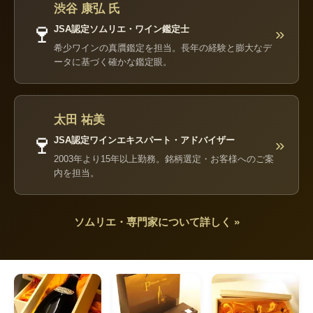
渋谷 康弘 氏
🍷
JSA認定ソムリエ・ワイン鑑定士
»
希少ワインの真贋鑑定を担当。長年の経験と膨大なデ
ータに基づく確かな鑑定眼。
太田 祐美
🍷
JSA認定ワインエキスパート・アドバイザー
»
2003年より15年以上勤務。銘柄選定・お客様へのご案
内を担当。
ソムリエ・専門家について詳しく »