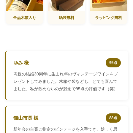
全品木箱入り
紙袋無料
ラッピング無料
ゆみ 様
95点
両親の結婚30周年に生まれ年のヴィンテージワインをプ
レゼントしてみました。木箱や袋なども、とても喜んで
ました。私が飲めないのが残念で95点の評価です（笑）
猫山市長 様
88点
新年会の主賓ご指定のビンテージを入手でき、嬉しく思