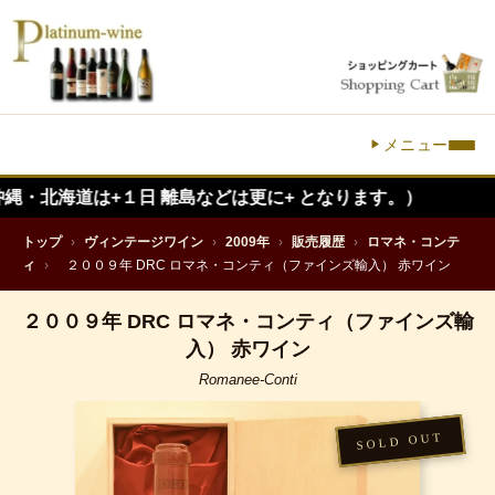
メニュー
+１日 離島などは更に+ となります。）
トップ
›
ヴィンテージワイン
›
2009年
›
販売履歴
›
ロマネ・コンテ
ィ
›
２００９年 DRC ロマネ・コンティ（ファインズ輸入） 赤ワイン
２００９年 DRC ロマネ・コンティ（ファインズ輸
入） 赤ワイン
Romanee-Conti