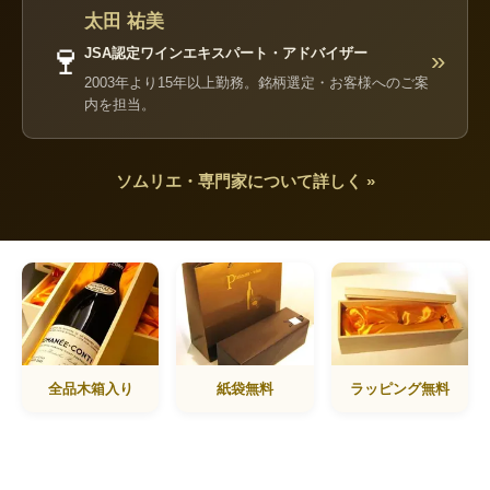
太田 祐美
🍷
JSA認定ワインエキスパート・アドバイザー
»
2003年より15年以上勤務。銘柄選定・お客様へのご案
内を担当。
ソムリエ・専門家について詳しく »
全品木箱入り
紙袋無料
ラッピング無料