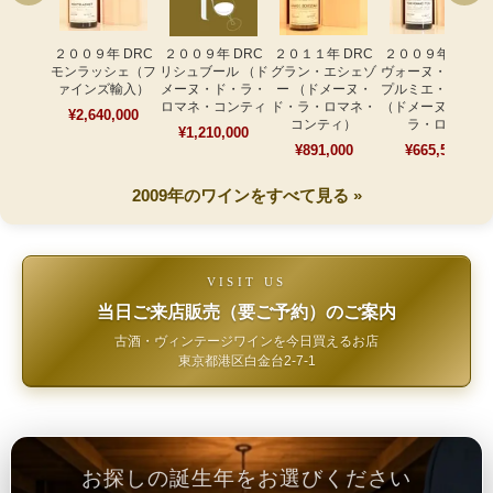
２００９年 DRC
２００９年 DRC
２０１１年 DRC
２００９年 DRC
モンラッシェ（フ
リシュブール （ド
グラン・エシェゾ
ヴォーヌ・ロマネ
ァインズ輸入）
メーヌ・ド・ラ・
ー （ドメーヌ・
プルミエ・クリュ
ロマネ・コンティ
ド・ラ・ロマネ・
（ドメーヌ・ド・
¥2,640,000
コンティ）
ラ・ロマ
¥1,210,000
¥891,000
¥665,500
2009年のワインをすべて見る »
VISIT US
当日ご来店販売（要ご予約）のご案内
古酒・ヴィンテージワインを今日買えるお店
東京都港区白金台2-7-1
お探しの誕生年をお選びください