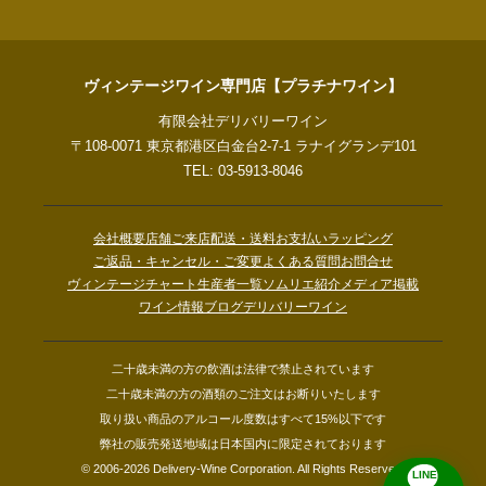
ヴィンテージワイン専門店【プラチナワイン】
有限会社デリバリーワイン
〒108-0071 東京都港区白金台2-7-1 ラナイグランデ101
TEL: 03-5913-8046
会社概要
店舗ご来店
配送・送料
お支払い
ラッピング
ご返品・キャンセル・ご変更
よくある質問
お問合せ
ヴィンテージチャート
生産者一覧
ソムリエ紹介
メディア掲載
ワイン情報ブログ
デリバリーワイン
二十歳未満の方の飲酒は法律で禁止されています
二十歳未満の方の酒類のご注文はお断りいたします
取り扱い商品のアルコール度数はすべて15%以下です
弊社の販売発送地域は日本国内に限定されております
© 2006-2026 Delivery-Wine Corporation. All Rights Reserved.
LINE