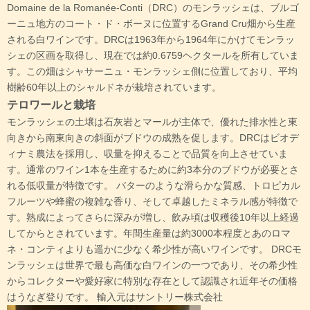
Domaine de la Romanée-Conti（DRC）のモンラッシェは、ブルゴ
ーニュ地方のコート・ド・ボーヌに位置するGrand Cru畑から生産
される白ワインです。DRCは1963年から1964年にかけてモンラッ
シェの区画を取得し、現在では約0.6759ヘクタールを所有していま
す。この畑はシャサーニュ・モンラッシェ側に位置しており、平均
樹齢60年以上のシャルドネが栽培されています。
テロワールと栽培
モンラッシェの土壌は石灰岩とマールが主体で、優れた排水性と東
向きから南東向きの斜面がブドウの成熟を促します。DRCはビオデ
ィナミ農法を採用し、収量を抑えることで品質を向上させていま
す。通常のワイン1本を生産するために約3本分のブドウが必要とさ
れる低収量が特徴です。 バターのような滑らかな質感、トロピカル
フルーツや蜂蜜の複雑な香り、そして卓越したミネラル感が特徴で
す。熟成によってさらに深みが増し、飲み頃は収穫後10年以上経過
してからとされています。年間生産量は約3000本程度とあのロマ
ネ・コンティよりも遥かに少なく希少性が高いワインです。 DRCモ
ンラッシェは世界で最も高価な白ワインの一つであり、その希少性
からコレクターや愛好家に特別な存在として認識され近年その価格
はうなぎ登りです。 輸入元はサントリー株式会社