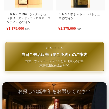
１９９４年 DRC ラ・ターシュ
１９５２年 シャトー・ペトリュ
（ドメーヌ・ド・ラ・ロマネ・コ
ス 赤ワイン
ンティ） 赤ワイン
¥1,375,000
¥1,375,000
税込
税込
VISIT US
当日ご来店販売（要ご予約）のご案内
古酒・ヴィンテージワインを今日買えるお店
東京都港区白金台2-7-1
お探しの誕生年をお選びください