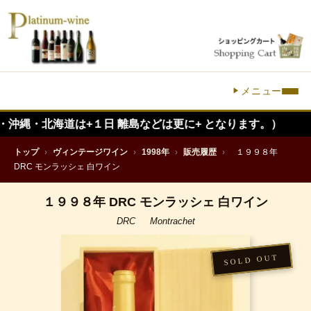
メニュー
海道は+１日 離島などは更に+ となります。）
トップ
›
ヴィンテージワイン
›
1998年
›
販売履歴
›
１９９８年
DRC モンラッシェ 白ワイン
１９９８年 DRC モンラッシェ 白ワイン
DRC Montrachet