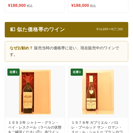
¥188,000
¥188,000
税込
税込
💴 似た価格帯のワイン
¥14,699〜¥27,300
なぜお勧め？
販売当時の価格帯に近い、現在販売中のワインで
す。
在庫1
在庫3
１９９３年 シャトー・グラン・
１９７８年 ガブリエル・バロ
ペイ・レスクール（ラベルの状態
レ・ブールッド サン・ロマン・
をご確認ください②） 赤ワイン
スー・ル・シャトー ブラン 白ワ