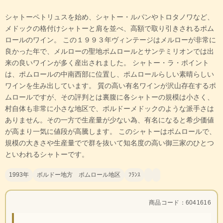
シャトーペトリュスを始め、シャトー・ルパンやトロタノワなど、
メドックの格付けシャトーと肩を並べ、高額で取り引きされるポム
ロールのワイン。 この１９９３年ヴィンテージはメルローが非常に
良かった年で、メルローの聖地ポムロールとサンテミリオンでは出
来の良いワインが多く産出されました。 シャトー・ラ・ポイント
は、ポムロールの中南西部に位置し、ポムロールらしい素晴らしい
ワインを生み出しています。 質の高い有名ワインが沢山存在するポ
ムロールですが、その評判とは裏腹に各シャトーの規模は小さく、
村自体も非常に小さな地区で、ボルドーメドックのような派手さは
ありません。その一方で生産量が少ない為、有名になると希少価値
が高まり一気に値段が高騰します。 このシャトーはポムロールで、
規模の大きさや生産量でで群を抜いて知名度の高い御三家のひとつ
といわれるシャトーです。
1993年
ボルドー地方 ポムロール地区
ﾌﾗﾝｽ
商品コード：6041616