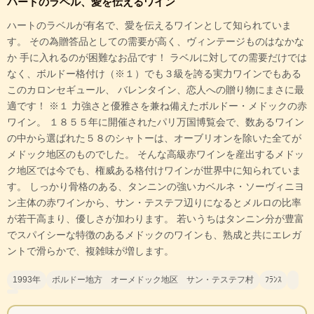
ハートのラベル、愛を伝えるワイン
ハートのラベルが有名で、愛を伝えるワインとして知られていま
す。 その為贈答品としての需要が高く、ヴィンテージものはなかな
か 手に入れるのが困難なお品です！ ラベルに対しての需要だけでは
なく、ボルドー格付け（※１）でも３級を誇る実力ワインでもある
このカロンセギュール、 バレンタイン、恋人への贈り物にまさに最
適です！ ※１ 力強さと優雅さを兼ね備えたボルドー・メドックの赤
ワイン。 １８５５年に開催されたパリ万国博覧会で、数あるワイン
の中から選ばれた５８のシャトーは、オーブリオンを除いた全てが
メドック地区のものでした。 そんな高級赤ワインを産出するメドッ
ク地区では今でも、権威ある格付けワインが世界中に知られていま
す。 しっかり骨格のある、タンニンの強いカベルネ・ソーヴィニヨ
ン主体の赤ワインから、サン・テステフ辺りになるとメルロの比率
が若干高まり、優しさが加わります。 若いうちはタンニン分が豊富
でスパイシーな特徴のあるメドックのワインも、熟成と共にエレガ
ントで滑らかで、複雑味が増します。
1993年
ボルドー地方 オーメドック地区 サン・テステフ村
ﾌﾗﾝｽ