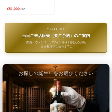
¥51,000
税込
VISIT US
当日ご来店販売（要ご予約）のご案内
古酒・ヴィンテージワインを今日買えるお店
東京都港区白金台2-7-1
お探しの誕生年をお選びください