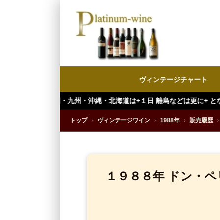
ヴィンテージチャート
・九州・沖縄・北海道は+１日 離島などは更に+ となります。）
トップ
›
ヴィンテージワイン
›
1988年
›
販売履歴
›
１９８８年 ドン・ペ