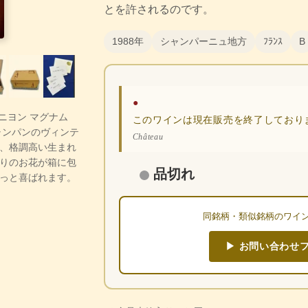
とを許されるのです。
1988年
シャンパーニュ地方
ﾌﾗﾝｽ
B
●
リニヨン マグナム
このワインは現在販売を終了しており
ャンパンのヴィンテ
Château
、格調高い生まれ
りのお花が箱に包
品切れ
っと喜ばれます。
同銘柄・類似銘柄のワイ
▶ お問い合わせ