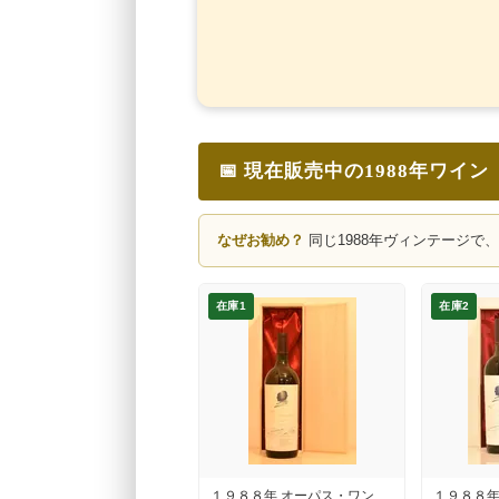
📅 現在販売中の1988年ワイン
なぜお勧め？
同じ1988年ヴィンテージで
在庫1
在庫2
１９８８年 オーパス・ワン
１９８８年