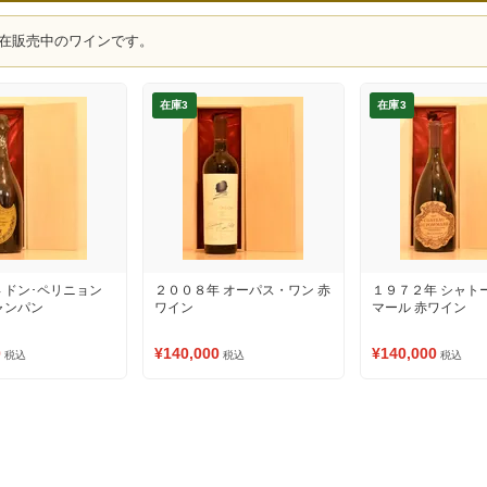
在販売中のワインです。
在庫3
在庫3
 ドン･ペリニョン
２００８年 オーパス・ワン 赤
１９７２年 シャト
ャンパン
ワイン
マール 赤ワイン
0
¥140,000
¥140,000
税込
税込
税込