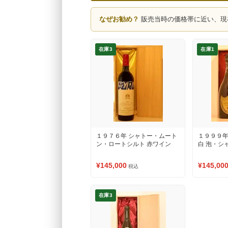
なぜお勧め？
販売当時の価格帯に近い、現
在庫3
在庫1
１９７６年 シャトー・ムート
１９９９年
ン・ロートシルト 赤ワイン
白 泡・シ
¥145,000
¥145,00
税込
在庫3