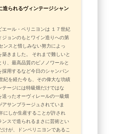
に造られるヴィンテージシャン
エール・ペリニヨンは １７世紀
ィジョンのもとワイン造りへの第
センスと惜しみない努力によっ
築きました。 それまで難しいと
とり、最高品質のピノノワールと
を採用するなど今日のシャンパン
世紀を経た今も、その偉大な功績
ンテージには特級畑だけではな
を送ったオーヴィレールの一級畑
がアサンブラージュされていま
年にしか生産することが許され
ランスで造られるまさに芸術とい
だけが、ドンペリニヨンであるこ