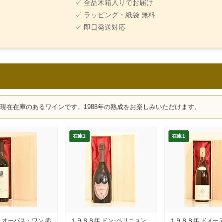
✓ 全品木箱入りでお届け
✓ ラッピング・紙袋 無料
✓ 即日発送対応
、現在在庫のあるワインです。1988年の熟成をお楽しみいただけます。
在庫1
在庫1
 オーパス・ワン 赤
１９８８年 ドン･ペリニョン
１９８８年 ドメー