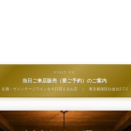
VISIT US
当日ご来店販売（要ご予約）のご案内
古酒・ヴィンテージワインを今日買えるお店
｜
東京都港区白金台2-7-1