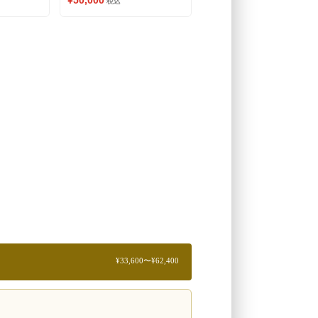
¥50,000
税込
さい①） 赤ワイン
¥33,600〜¥62,400