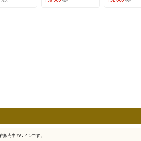
0
¥90,000
¥52,000
税込
税込
税込
さい②） 赤ワイン
在販売中のワインです。