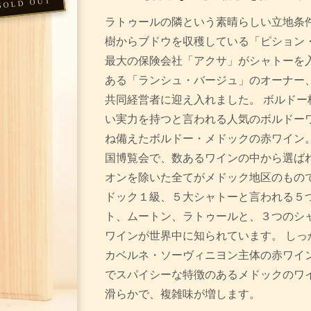
ラトゥールの隣という素晴らしい立地条件
樹からブドウを収穫している「ピション・
最大の保険会社「アクサ」がシャトーを
ある「ランシュ・バージュ」のオーナー
共同経営者に迎え入れました。 ボルドー
い実力を持つと言われる人気のボルドーワ
ね備えたボルドー・メドックの赤ワイン。
国博覧会で、数あるワインの中から選ば
オンを除いた全てがメドック地区のもので
ドック１級、５大シャトーと言われる５
ト、ムートン、ラトゥールと、３つのシ
ワインが世界中に知られています。 しっ
カベルネ・ソーヴィニヨン主体の赤ワイン
でスパイシーな特徴のあるメドックのワ
滑らかで、複雑味が増します。