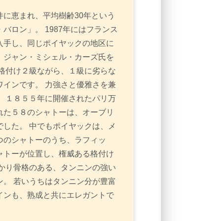
に恵まれ、平均樹齢30年という
バロン」。 1987年にはフランス
入手し、同じポイヤックの地区に
、ジャン・ミシェル・カーズ氏を
格付け２級ながら、１級に劣らな
インです。 力強さと優雅さを兼
 １８５５年に開催されたパリ万
れた５８のシャトーは、オーブリ
した。 中でもポイヤックは、メ
つのシャトーのうち、ラフィッ
ャトーが位置し、権威ある格付け
かり骨格のある、タンニンの強い
。 若いうちはタンニン分が豊富
インも、熟成と共にエレガントで