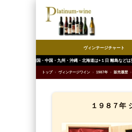
ヴィンテージチャート
四国・中国・九州・沖縄・北海道は+１日 離島などは更に+ となります。）
トップ
›
ヴィンテージワイン
›
1987年
›
販売履歴
›
１９８７年