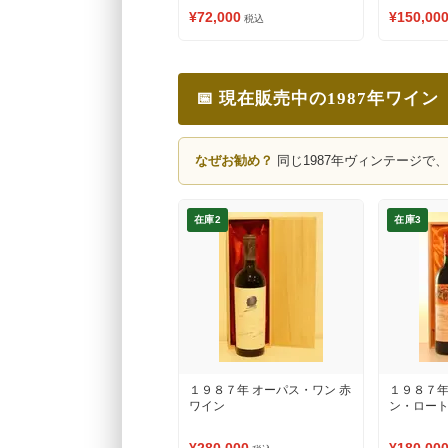
¥72,000
¥150,00
税込
📅 現在販売中の1987年ワイン
なぜお勧め？
同じ1987年ヴィンテージで
在庫2
在庫3
１９８７年 オーパス・ワン 赤
１９８７年
ワイン
ン・ロート