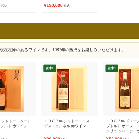
0
¥190,000
税込
税込
、現在在庫のあるワインです。1987年の熟成をお楽しみいただけます。
在庫1
在庫1
 シャトー・ムート
１９８７年 シャトー・コス・
１９８７年 ドメー
シルト 赤ワイン
デストゥルネル 赤ワイン
プトルト ボーヌ・
クリュ クロ・デ・
（ラベルの状態を