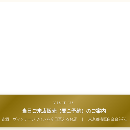
VISIT US
当日ご来店販売（要ご予約）のご案内
古酒・ヴィンテージワインを今日買えるお店
｜
東京都港区白金台2-7-1