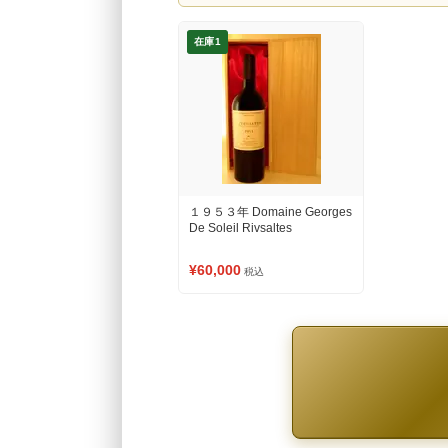
在庫1
１９５３年 Domaine Georges
De Soleil Rivsaltes
¥60,000
税込