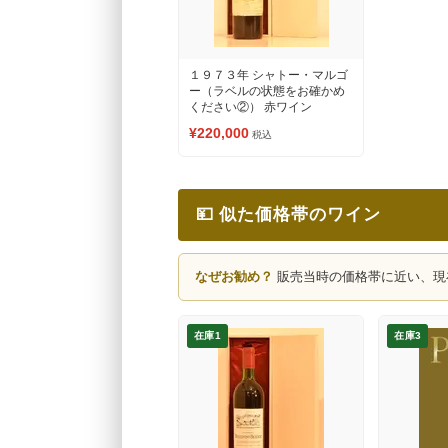
１９７３年 シャトー・マルゴ
ー（ラベルの状態をお確かめ
ください②） 赤ワイン
¥220,000
税込
💴 似た価格帯のワイン
なぜお勧め？
販売当時の価格帯に近い、現
在庫1
在庫3