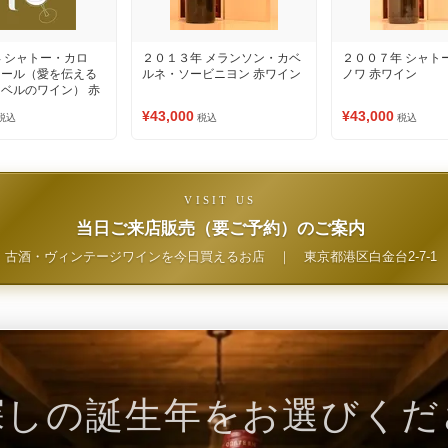
 シャトー・カロ
２０１３年 メランソン・カベ
２００７年 シャト
ュール（愛を伝える
ルネ・ソービニヨン 赤ワイン
ノワ 赤ワイン
ベルのワイン） 赤
¥43,000
¥43,000
税込
税込
税込
VISIT US
当日ご来店販売（要ご予約）のご案内
古酒・ヴィンテージワインを今日買えるお店
｜
東京都港区白金台2-7-1
探しの誕生年をお選びくだ