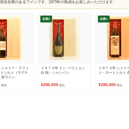
、現在在庫のあるワインです。1973年の熟成をお楽しみいただけます。
在庫2
在庫1
 シャトー・ラフィ
１９７３年 ドン･ペリニョン
１９７３年 シャト
ートシルト（マグナ
白 泡・シャンパン
ン・ロートシルト 
 赤ワイン
0
¥290,000
¥280,000
税込
税込
税込