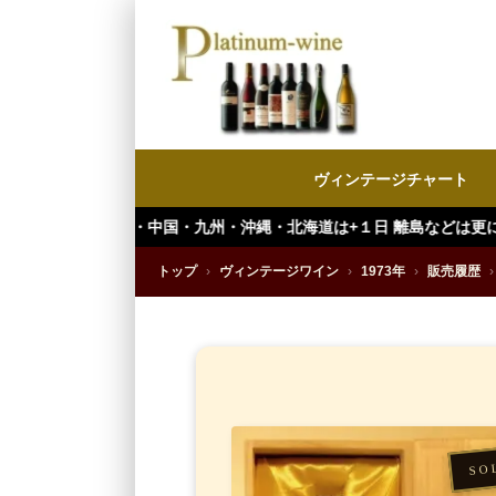
ヴィンテージチャート
・中国・九州・沖縄・北海道は+１日 離島などは更に+ となります。）
トップ
›
ヴィンテージワイン
›
1973年
›
販売履歴
›