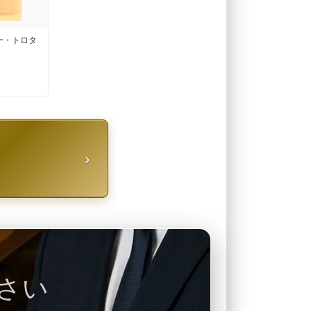
ー・トロタ
›
さい