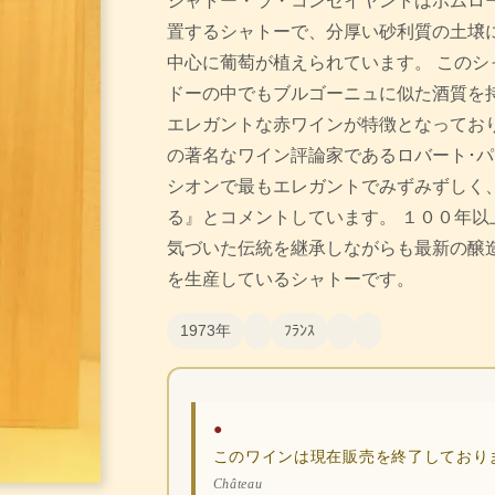
シャトー・ラ・コンセイヤントはポムロ
置するシャトーで、分厚い砂利質の土壌
中心に葡萄が植えられています。 このシ
ドーの中でもブルゴーニュに似た酒質を
エレガントな赤ワインが特徴となってお
の著名なワイン評論家であるロバート･
シオンで最もエレガントでみずみずしく
る』とコメントしています。 １００年以
気づいた伝統を継承しながらも最新の醸
を生産しているシャトーです。
1973年
ﾌﾗﾝｽ
●
このワインは現在販売を終了しており
Château