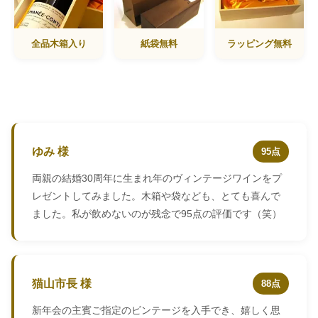
全品木箱入り
紙袋無料
ラッピング無料
ゆみ 様
95点
両親の結婚30周年に生まれ年のヴィンテージワインをプ
レゼントしてみました。木箱や袋なども、とても喜んで
ました。私が飲めないのが残念で95点の評価です（笑）
猫山市長 様
88点
新年会の主賓ご指定のビンテージを入手でき、嬉しく思