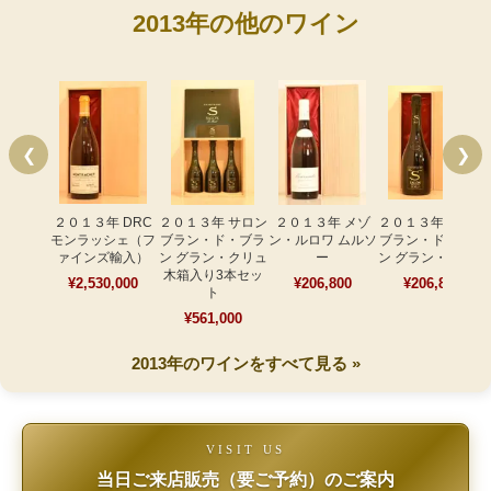
2013年の他のワイン
❮
❯
２０１３年 DRC
２０１３年 サロン
２０１３年 メゾ
２０１３年 サロン
モンラッシェ（フ
ブラン・ド・ブラ
ン・ルロワ ムルソ
ブラン・ド・ブラ
ァインズ輸入）
ン グラン・クリュ
ー
ン グラン・クリュ
木箱入り3本セッ
¥2,530,000
¥206,800
¥206,800
ト
¥561,000
2013年のワインをすべて見る »
VISIT US
当日ご来店販売（要ご予約）のご案内