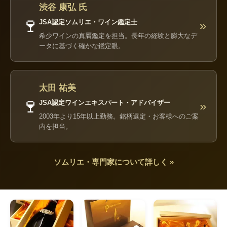
渋谷 康弘 氏
🍷
JSA認定ソムリエ・ワイン鑑定士
»
希少ワインの真贋鑑定を担当。長年の経験と膨大なデ
ータに基づく確かな鑑定眼。
太田 祐美
🍷
JSA認定ワインエキスパート・アドバイザー
»
2003年より15年以上勤務。銘柄選定・お客様へのご案
内を担当。
ソムリエ・専門家について詳しく »