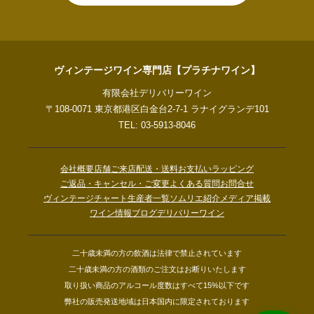
ヴィンテージワイン専門店【プラチナワイン】
有限会社デリバリーワイン
〒108-0071 東京都港区白金台2-7-1 ラナイグランデ101
TEL: 03-5913-8046
会社概要
店舗ご来店
配送・送料
お支払い
ラッピング
ご返品・キャンセル・ご変更
よくある質問
お問合せ
ヴィンテージチャート
生産者一覧
ソムリエ紹介
メディア掲載
ワイン情報ブログ
デリバリーワイン
二十歳未満の方の飲酒は法律で禁止されています
二十歳未満の方の酒類のご注文はお断りいたします
取り扱い商品のアルコール度数はすべて15%以下です
弊社の販売発送地域は日本国内に限定されております