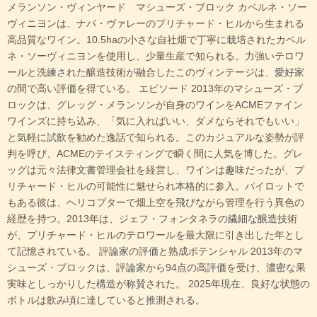
メランソン・ヴィンヤード マシューズ・ブロック カベルネ・ソー
ヴィニヨンは、ナパ・ヴァレーのプリチャード・ヒルから生まれる
高品質なワイン。10.5haの小さな自社畑で丁寧に栽培されたカベル
ネ・ソーヴィニヨンを使用し、少量生産で知られる。力強いテロワ
ールと洗練された醸造技術が融合したこのヴィンテージは、愛好家
の間で高い評価を得ている。 エピソード 2013年のマシューズ・ブ
ロックは、グレッグ・メランソンが自身のワインをACMEファイン
ワインズに持ち込み、「気に入ればいい、ダメならそれでもいい」
と気軽に試飲を勧めた逸話で知られる。このカジュアルな姿勢が評
判を呼び、ACMEのテイスティングで瞬く間に人気を博した。グレ
ッグは元々法律文書管理会社を経営し、ワインは趣味だったが、プ
リチャード・ヒルの可能性に魅せられ本格的に参入。パイロットで
もある彼は、ヘリコプターで畑上空を飛びながら管理を行う異色の
経歴を持つ。2013年は、ジェフ・フォンタネラの繊細な醸造技術
が、プリチャード・ヒルのテロワールを最大限に引き出した年とし
て記憶されている。 評論家の評価と熟成ポテンシャル 2013年のマ
シューズ・ブロックは、評論家から94点の高評価を受け、濃密な果
実味としっかりした構造が称賛された。 2025年現在、良好な状態の
ボトルは飲み頃に達していると推測される。