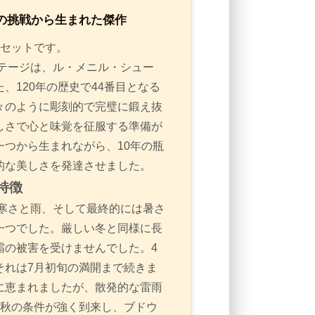
極限の挑戦から生まれた傑作
たセットです。
ンテージは、ル・メニル・シュー
、120年の歴史で44番目となる
々のように彫刻的で完璧に鍛え抜
しさで心と味覚を征服する準備が
つから生まれながら、10年の瓶
的な美しさを発達させました。
特徴
な寒さと雨、そして最終的には暑さ
一つでした。厳しい冬と同様に長
霜の被害を受けませんでした。4
それは7月初旬の満開まで続きま
に恵まれましたが、散発的な雷雨
は秋の条件が強く到来し、ブドウ