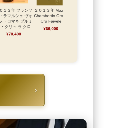
０１３年 フランソ
２０１３年 Mazis-
２０１３年 メランソ
２０１３年
・ラマルシェ ヴォ
Chambertin Grand
ン・カベルネ・ソー
ー・トロ
ヌ・ロマネ プルミ
Cru Faivele
ビニヨン
¥46,
・クリュ ラ クロ
¥66,000
¥47,300
¥70,400
›