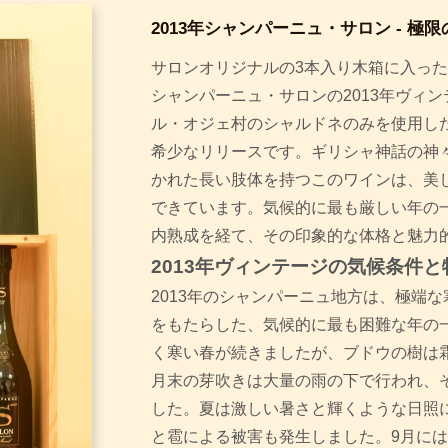
2013年シャンパーニュ・サロン - 
サロンオリジナルの3本入り木箱に入っ
シャンパーニュ・サロンの2013年ヴィ
ル・オジェ村のシャルドネのみを使用した
希少なリリースです。ギリシャ神話の神
かれた長い肢体を持つこのワインは、美
できています。気候的に最も厳しい年の一
内熟成を経て、その印象的な体格と魅力
2013年ヴィンテージの気候条件と
2013年のシャンパーニュ地方は、極端
をもたらした、気候的に最も困難な年の
く寒い春が続きましたが、ブドウの樹は
月末の芽吹きは大量の雨の下で行われ、
した。夏は激しい暑さと輝くような日照
と雹による被害も発生しました。9月に