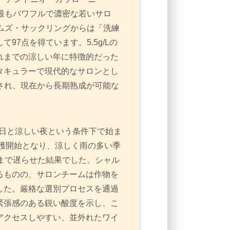
で最もパワフルで濃密な若いサロ
ムズ・サックリングからは「洗練
97点を得ています。5.5g/Lの
れまでの涼しい年に特徴的だった
タキュラーで現代的なサロンとし
産され、現在から長期熟成が可能な
た日と涼しい夜という条件下で始ま
収穫開始となり、涼しく雨の多い季
まで遅らせた結果でした。シャル
るものの、サロンチームは作物を
した。厳格な選別プロセスを通過
緊張感のある鋭い酸度を示し、こ
アクセスしやすい、並外れたワイ