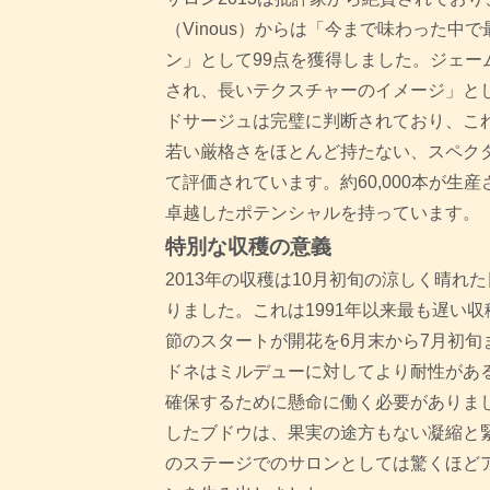
（Vinous）からは「今まで味わった中
ン」として99点を獲得しました。ジェー
され、長いテクスチャーのイメージ」として
ドサージュは完璧に判断されており、こ
若い厳格さをほとんど持たない、スペク
て評価されています。約60,000本が生
卓越したポテンシャルを持っています。
特別な収穫の意義
2013年の収穫は10月初旬の涼しく晴れ
りました。これは1991年以来最も遅い
節のスタートが開花を6月末から7月初旬
ドネはミルデューに対してより耐性があ
確保するために懸命に働く必要がありま
したブドウは、果実の途方もない凝縮と
のステージでのサロンとしては驚くほど