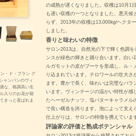
の成熟が遅くなりました。収穫は10月1
も遅い収穫の一つとなりました。悪天候
らず、2013年の収穫は13,000kg/ヘ
しました。
香りと味わいの特徴
サロン2013は、自然光の下で輝く色調
ンスが緑色の輝きと踊り合います。白い
ルガモットの皮がブーケを形成し、ル・
ブラン・ド・ブラン グ
り込まれています。テロワールの壮大さ
・シャンパンのヴィ
ます。豊かで長く、味わいは完璧なバラ
適な、格調高い生
います。ヴィンテージの温かい特性が感
ル入りのお花が箱
たヘーゼルナッツ、塩バターキャラメル
てきっと喜ばれま
で良い構造を誇ります。泡によって支え
仕上がりは、サロンの特徴を携えていま
評論家の評価と熟成ポテンシャル
サロン2013は批評家から絶賛されてお