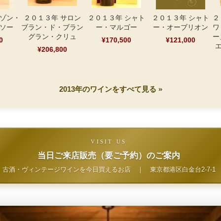
メゾン・
２０１３年 サロン
２０１３年 シャト
２０１３年 シャト
２
ルソー
ブラン・ド・ブラン
ー・マルゴー
ー・オーブリオン
ワ
グラン・クリュ
ー
0
¥170,500
¥121,000
エ
¥206,800
2013年のワインをすべて見る »
VISIT US
当日ご来店販売（要ご予約）のご案内
古酒・ヴィンテージワインを今日買えるお店
｜
東京都港区白金台2-7-1