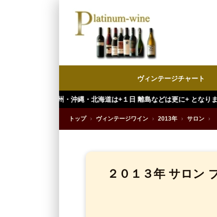
ヴィンテージチャート
・沖縄・北海道は+１日 離島などは更に+ となります。）
トップ
›
ヴィンテージワイン
›
2013年
›
サロン
›
２０１３年 サロン 