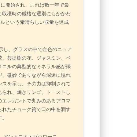
日に開始され、これは数十年で最
と収穫時の厳格な選別にもかかわ
クタールという素晴らしい収量を達成
を示し、グラスの中で金色のニュア
花、菩提樹の花、ジャスミン、ベ
メニルの典型的なミネラル感が織
が、微妙でありながら深遠に現れ
ンスを示し、その力は抑制されて
じられ、焼きリンゴ、トーストし
のエレガントで丸みのあるアロマ
られたチョーク質で口の中を潤す
す。
り、アントニオ・ガッローニ