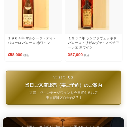
１９６４年 マルケージ・ディ・
１９６７年 ランツァヴェッキヤ
バローロ バローロ 赤ワイン
バローロ・リゼルヴァ・スペチア
ーレ② 赤ワイン
¥58,000
¥57,000
税込
税込
VISIT US
当日ご来店販売（要ご予約）のご案内
古酒・ヴィンテージワインを今日買えるお店
東京都港区白金台2-7-1