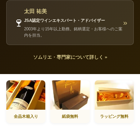
太田 祐美
🍷
JSA認定ワインエキスパート・アドバイザー
»
2003年より15年以上勤務。銘柄選定・お客様へのご案
内を担当。
ソムリエ・専門家について詳しく »
全品木箱入り
紙袋無料
ラッピング無料