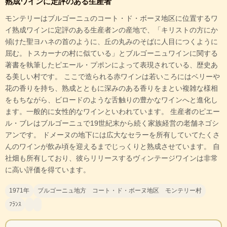
熟成ワインに定評のある生産者
モンテリーはブルゴーニュのコート・ド・ボーヌ地区に位置するワ
イ熟成ワインに定評のある生産者ンの産地で、「キリストの方にか
傾けた聖ヨハネの首のように、丘の丸みのそばに人目につくように
屈む。トスカーナの村に似ている」とブルゴーニュワインに関する
著書を執筆したピエール・プポンによって表現されている、歴史あ
る美しい村です。 ここで造られる赤ワインは若いころにはベリーや
花の香りを持ち、熟成とともに深みのある香りをまとい複雑な様相
をもちながら、ビロードのような舌触りの豊かなワインへと進化し
ます。一般的に女性的なワインといわれています。 生産者のピエー
ル・ブレはブルゴーニュで19世紀末から続く家族経営の老舗ネゴシ
アンです。 ドメーヌの地下には広大なセラーを所有していてたくさ
んのワインが飲み頃を迎えるまでじっくりと熟成させています。 自
社畑も所有しており、彼らリリースするヴィンテージワインは非常
に高い評価を得ています。
1971年
ブルゴーニュ地方 コート・ド・ボーヌ地区 モンテリー村
ﾌﾗﾝｽ