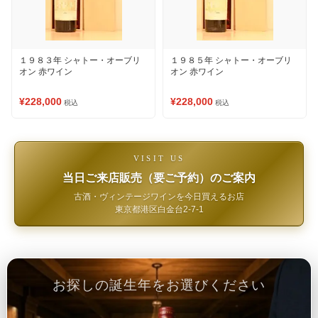
１９８３年 シャトー・オーブリ
１９８５年 シャトー・オーブリ
オン 赤ワイン
オン 赤ワイン
¥228,000
¥228,000
税込
税込
VISIT US
当日ご来店販売（要ご予約）のご案内
古酒・ヴィンテージワインを今日買えるお店
東京都港区白金台2-7-1
お探しの誕生年をお選びください