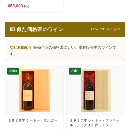
¥58,000
税込
💴 似た価格帯のワイン
¥124,599〜¥231,400
なぜお勧め？
販売当時の価格帯に近い、現在販売中のワインで
す。
在庫3
在庫1
１９８６年 シャトー・マルゴー
１９３７年 シャトー・ブラネー
ル・デュクリュ 赤ワイン