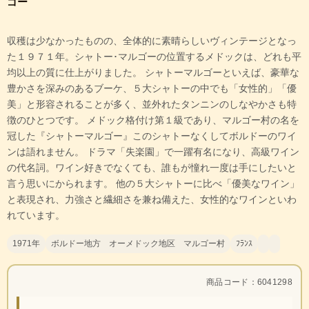
ゴー
収穫は少なかったものの、全体的に素晴らしいヴィンテージとなっ
た１９７１年。シャトー･マルゴーの位置するメドックは、どれも平
均以上の質に仕上がりました。 シャトーマルゴーといえば、豪華な
豊かさを深みのあるブーケ、５大シャトーの中でも「女性的」「優
美」と形容されることが多く、並外れたタンニンのしなやかさも特
徴のひとつです。 メドック格付け第１級であり、マルゴー村の名を
冠した『シャトーマルゴー』このシャトーなくしてボルドーのワイ
ンは語れません。 ドラマ「失楽園」で一躍有名になり、高級ワイン
の代名詞。ワイン好きでなくても、誰もが憧れ一度は手にしたいと
言う思いにかられます。 他の５大シャトーに比べ「優美なワイン」
と表現され、力強さと繊細さを兼ね備えた、女性的なワインといわ
れています。
1971年
ボルドー地方 オーメドック地区 マルゴー村
ﾌﾗﾝｽ
商品コード：6041298