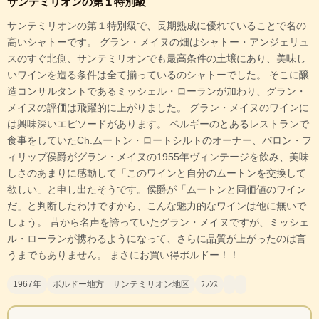
サンテミリオンの第１特別級
サンテミリオンの第１特別級で、長期熟成に優れていることで名の
高いシャトーです。 グラン・メイヌの畑はシャトー・アンジェリュ
スのすぐ北側、サンテミリオンでも最高条件の土壌にあり、美味し
いワインを造る条件は全て揃っているのシャトーでした。 そこに醸
造コンサルタントであるミッシェル・ローランが加わり、グラン・
メイヌの評価は飛躍的に上がりました。 グラン・メイヌのワインに
は興味深いエピソードがあります。 ベルギーのとあるレストランで
食事をしていたCh.ムートン・ロートシルトのオーナー、バロン・フ
ィリップ侯爵がグラン・メイヌの1955年ヴィンテージを飲み、美味
しさのあまりに感動して「このワインと自分のムートンを交換して
欲しい」と申し出たそうです。侯爵が「ムートンと同価値のワイン
だ」と判断したわけですから、こんな魅力的なワインは他に無いで
しょう。 昔から名声を誇っていたグラン・メイヌですが、ミッシェ
ル・ローランが携わるようになって、さらに品質が上がったのは言
うまでもありません。 まさにお買い得ボルドー！！
1967年
ボルドー地方 サンテミリオン地区
ﾌﾗﾝｽ