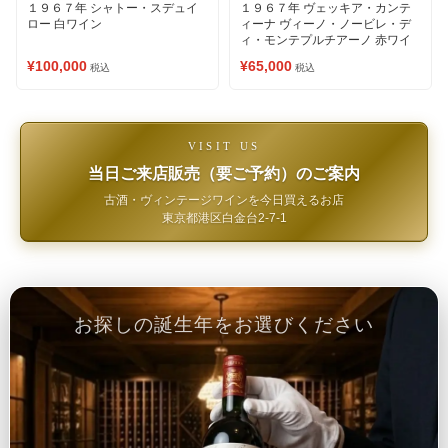
１９６７年 シャトー・スデュイ
１９６７年 ヴェッキア・カンテ
ロー 白ワイン
ィーナ ヴィーノ・ノービレ・デ
ィ・モンテプルチアーノ 赤ワイ
ン
¥100,000
¥65,000
税込
税込
VISIT US
当日ご来店販売（要ご予約）のご案内
古酒・ヴィンテージワインを今日買えるお店
東京都港区白金台2-7-1
お探しの誕生年をお選びください