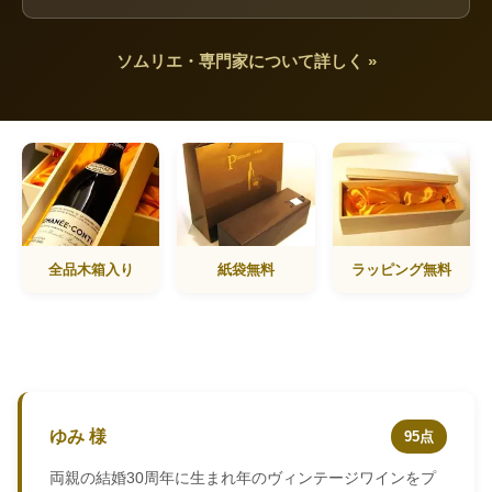
ソムリエ・専門家について詳しく »
全品木箱入り
紙袋無料
ラッピング無料
ゆみ 様
95点
両親の結婚30周年に生まれ年のヴィンテージワインをプ