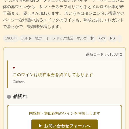
しっかり骨格のある、タンニンの強いカベルネ・ソーヴィニヨン主
体の赤ワインから、サン・テステフ辺りになるとメルロの比率が若
干高まり、優しさが加わります。 若いうちはタンニン分が豊富でス
パイシーな特徴のあるメドックのワインも、熟成と共にエレガント
で滑らかで、複雑味が増します。
1966年
ボルドー地方 オーメドック地区 マルゴー村
ﾌﾗﾝｽ
RS
商品コード：6150342
●
このワインは現在販売を終了しております
Château
品切れ
同銘柄・類似銘柄のワインをお探しします
▶ お問い合わせフォームへ