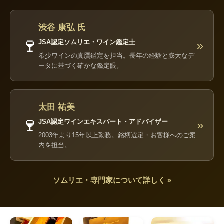
渋谷 康弘 氏
🍷
JSA認定ソムリエ・ワイン鑑定士
»
希少ワインの真贋鑑定を担当。長年の経験と膨大なデ
ータに基づく確かな鑑定眼。
太田 祐美
🍷
JSA認定ワインエキスパート・アドバイザー
»
2003年より15年以上勤務。銘柄選定・お客様へのご案
内を担当。
ソムリエ・専門家について詳しく »