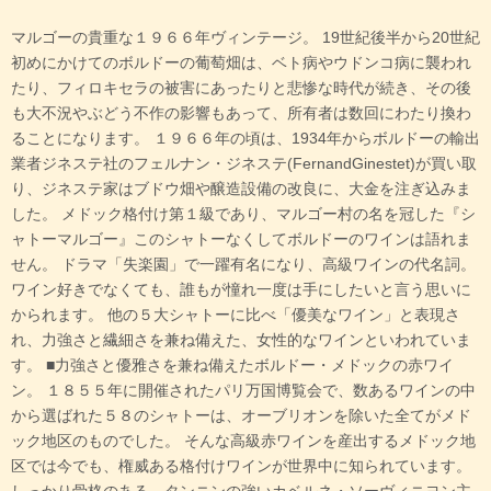
マルゴーの貴重な１９６６年ヴィンテージ。 19世紀後半から20世紀
初めにかけてのボルドーの葡萄畑は、ベト病やウドンコ病に襲われ
たり、フィロキセラの被害にあったりと悲惨な時代が続き、その後
も大不況やぶどう不作の影響もあって、所有者は数回にわたり換わ
ることになります。 １９６６年の頃は、1934年からボルドーの輸出
業者ジネステ社のフェルナン・ジネステ(FernandGinestet)が買い取
り、ジネステ家はブドウ畑や醸造設備の改良に、大金を注ぎ込みま
した。 メドック格付け第１級であり、マルゴー村の名を冠した『シ
ャトーマルゴー』このシャトーなくしてボルドーのワインは語れま
せん。 ドラマ「失楽園」で一躍有名になり、高級ワインの代名詞。
ワイン好きでなくても、誰もが憧れ一度は手にしたいと言う思いに
かられます。 他の５大シャトーに比べ「優美なワイン」と表現さ
れ、力強さと繊細さを兼ね備えた、女性的なワインといわれていま
す。 ■力強さと優雅さを兼ね備えたボルドー・メドックの赤ワイ
ン。 １８５５年に開催されたパリ万国博覧会で、数あるワインの中
から選ばれた５８のシャトーは、オーブリオンを除いた全てがメド
ック地区のものでした。 そんな高級赤ワインを産出するメドック地
区では今でも、権威ある格付けワインが世界中に知られています。