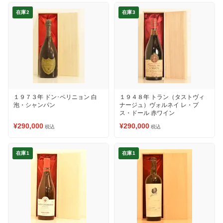
在庫2
在庫3
１９７３年 ドン･ペリニョン 白
１９４８年 トラン（タストヴィ
泡・シャンパン
ナージュ）ヴォルネイ レ・プ
ス・ドール 赤ワイン
¥290,000
¥290,000
税込
税込
在庫1
在庫1