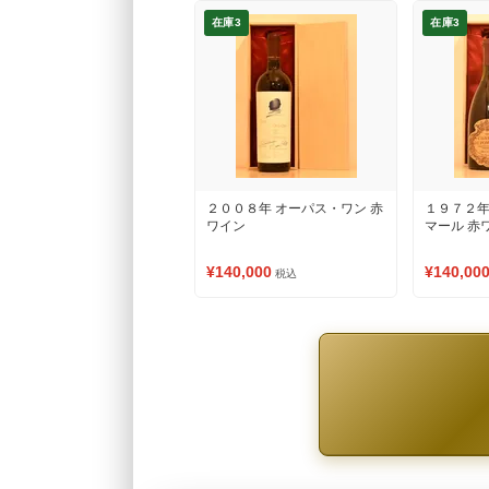
在庫3
在庫3
２００８年 オーパス・ワン 赤
１９７２年
ワイン
マール 赤
¥140,000
¥140,00
税込