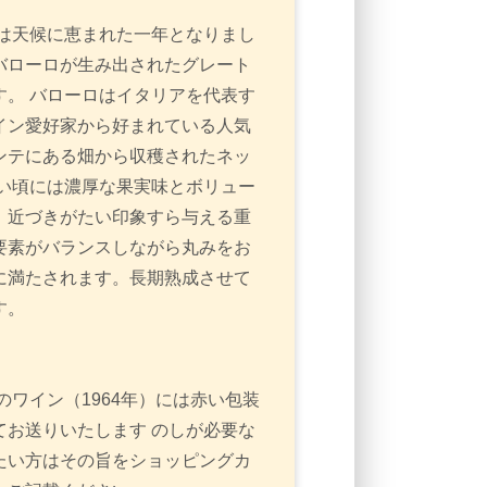
では天候に恵まれた一年となりまし
バローロが生み出されたグレート
。 バローロはイタリアを代表す
イン愛好家から好まれている人気
ンテにある畑から収穫されたネッ
い頃には濃厚な果実味とボリュー
、近づきがたい印象すら与える重
要素がバランスしながら丸みをお
に満たされます。長期熟成させて
す。
のワイン（1964年）には赤い包装
お送りいたします のしが必要な
たい方はその旨をショッピングカ