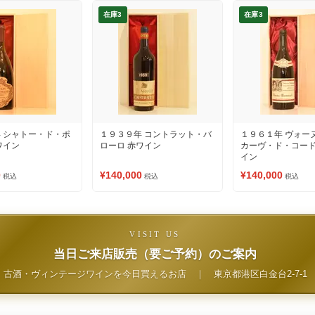
在庫3
在庫3
 シャトー・ド・ポ
１９３９年 コントラット・バ
１９６１年 ヴォー
ワイン
ローロ 赤ワイン
カーヴ・ド・コード
イン
0
¥140,000
¥140,000
税込
税込
税込
VISIT US
当日ご来店販売（要ご予約）のご案内
古酒・ヴィンテージワインを今日買えるお店
｜
東京都港区白金台2-7-1