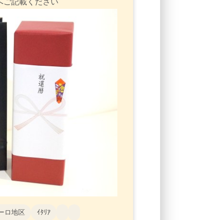
へご記載ください
ーロ地区
ｲﾀﾘｱ