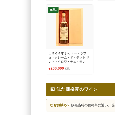
在庫1
１９６４年 シャトー・ラフ
ュ・クレーム・ド・テット サ
ント・クロワ・デュ・モン
（甘口貴腐ワイン）
¥200,000
税込
💴 似た価格帯のワイン
なぜお勧め？
販売当時の価格帯に近い、現