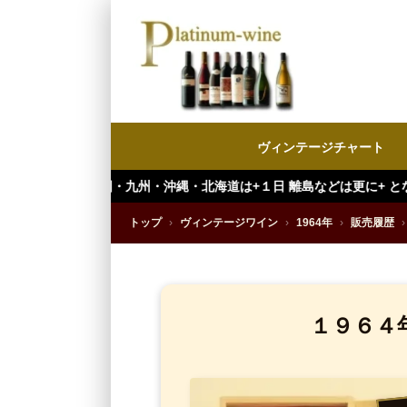
ヴィンテージチャート
九州・沖縄・北海道は+１日 離島などは更に+ となります。）
トップ
›
ヴィンテージワイン
›
1964年
›
販売履歴
›
１９６４年 R