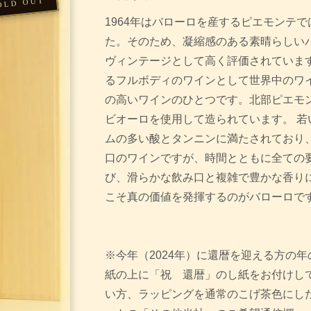
1964年はバローロを産するピエモンテ
た。そのため、凝縮感のある素晴らしい
ヴィンテージとして高く評価されています
るフルボディのワインとして世界中のワ
の高いワインのひとつです。北部ピエモ
ビオーロを使用して造られています。 若
ムの多い酸とタンニンに満たされており
口のワインですが、時間とともに全ての
び、滑らかな飲み口と複雑で豊かな香り
こそ真の価値を発揮するのがバローロで
※今年（2024年）に還暦を迎える方の年
紙の上に「祝 還暦」のし紙をお付けして
い方、ラッピングを通常のこげ茶色にし