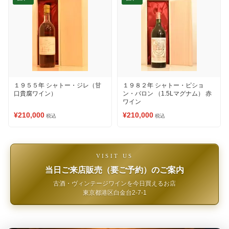
１９５５年 シャトー・ジレ（甘
１９８２年 シャトー・ピショ
口貴腐ワイン）
ン・バロン （1.5Lマグナム） 赤
ワイン
¥210,000
¥210,000
税込
税込
VISIT US
当日ご来店販売（要ご予約）のご案内
古酒・ヴィンテージワインを今日買えるお店
東京都港区白金台2-7-1