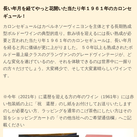
長い年月を経てやっと花開いた当たり年１９６１年のカロンセ
ギュール！
カロンセギュールはカベルネソーヴィニヨンを主体とする長期熟成
型ボルドーワインの典型的造り。飲み頃を迎えるには長い熟成が必
要と言われた当たり年１９６１年のカロンセギュールは、長い年月
を経ると共に価値が更に上がりました。 ５０年以上も熟成されたボ
ルドー最上級クラスのグランヴァンのグレードヴィンテージが、ど
んな変化を遂げているのか、それを体験できるのは世界中に一握り
の方々だけでしょう。大変稀少で、そして大変素晴らしいワインで
す。
※今年（2021年）に還暦を迎える方の年のワイン（1961年）には赤
い包装紙の上に「祝 還暦」のし紙をお付けしてお送りいたします
のしが必要ない方、ラッピングを通常のこげ茶色にしたい方はその
旨をショッピングカートの「その他当社へのご希望通信欄」へご記
載ください