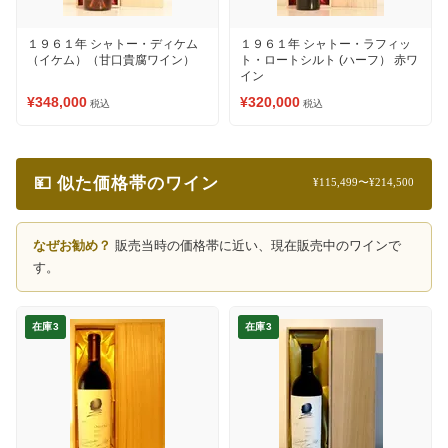
１９６１年 シャトー・ディケム
１９６１年 シャトー・ラフィッ
（イケム）（甘口貴腐ワイン）
ト・ロートシルト (ハーフ） 赤ワ
イン
¥348,000
¥320,000
税込
税込
💴 似た価格帯のワイン
¥115,499〜¥214,500
なぜお勧め？
販売当時の価格帯に近い、現在販売中のワインで
す。
在庫3
在庫3