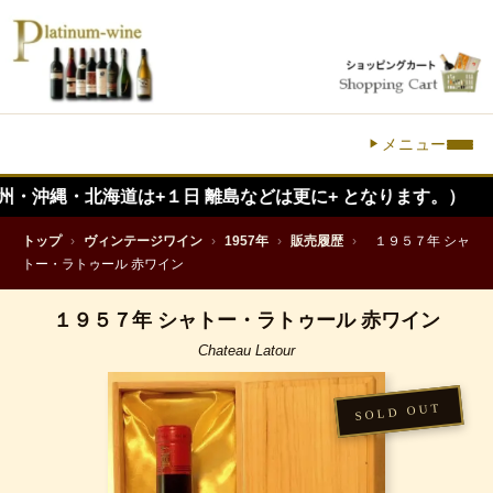
メニュー
北海道は+１日 離島などは更に+ となります。）
トップ
›
ヴィンテージワイン
›
1957年
›
販売履歴
›
１９５７年 シャ
トー・ラトゥール 赤ワイン
１９５７年 シャトー・ラトゥール 赤ワイン
Chateau Latour