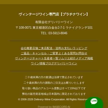
ヴィンテージワイン専門店【プラチナワイン】
有限会社デリバリーワイン
〒108-0071 東京都港区白金台2-7-1 ラナイグランデ101
TEL: 03-5913-8046
会社概要
店舗ご来店
配送・送料
お支払い
ラッピング
ご返品・キャンセル・ご変更
よくある質問
お問合せ
ヴィンテージチャート
生産者一覧
ソムリエ紹介
メディア掲載
ワイン情報ブログ
デリバリーワイン
二十歳未満の方の飲酒は法律で禁止されています
二十歳未満の方の酒類のご注文はお断りいたします
取り扱い商品のアルコール度数はすべて15%以下です
弊社の販売発送地域は日本国内に限定されております
© 2006-2026 Delivery-Wine Corporation. All Rights Reserved.
LINE
Powered by
BASECORD AI