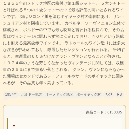
１８５５年のメドック地区の格付け第１級シャトー。 ５大シャトー
と呼ばれる５つの１級シャトーの中で最も評価の高いとされるワイ
ンです。 畑はジロンド川を望むポイヤック村の南側にあり、サン・
ジュリアン村と隣接しています。 カベルネ・ソーヴィニョン主体で
構成され、ボルドーの中でも最も晩熟と言われる程長命で、その品
質はヴィンテージに関わらず常に安定しており、４０年という熟成
にも耐える最高級赤ワインです。 ラトゥールのワイン造りには多大
な注意が払われており、厳選したセレクションが行われる。 平均す
ると、生産量の６０％だけがグラン・ヴァンとなることが許され、
１９７４年のような芳しくなかったヴィンテージに関しては、収穫
量の２５％にまで振るい落とされる。 グラン。ヴァンにならなかっ
た葡萄はセカンドであるレ・フォールやサードのポイヤックに回さ
れるが、その品質も年々高まっている。
1957年
ボルドー地方 オーメドック地区 ポーイヤック村
ﾌﾗﾝｽ
RS
商品コード：6150085
●