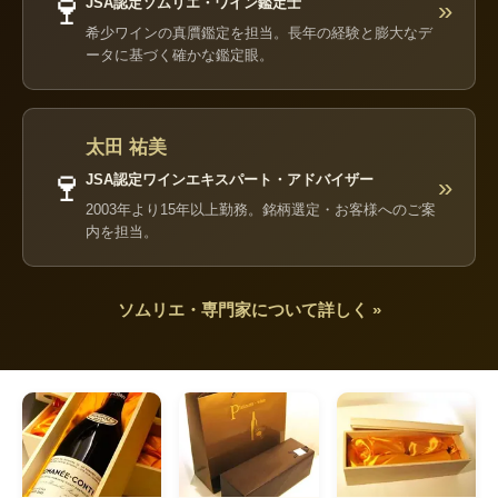
🍷
JSA認定ソムリエ・ワイン鑑定士
»
希少ワインの真贋鑑定を担当。長年の経験と膨大なデ
ータに基づく確かな鑑定眼。
太田 祐美
🍷
JSA認定ワインエキスパート・アドバイザー
»
2003年より15年以上勤務。銘柄選定・お客様へのご案
内を担当。
ソムリエ・専門家について詳しく »