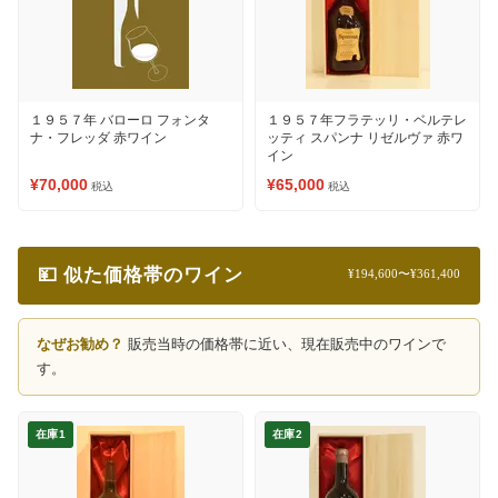
１９５７年 バローロ フォンタ
１９５７年フラテッリ・ベルテレ
ナ・フレッダ 赤ワイン
ッティ スパンナ リゼルヴァ 赤ワ
イン
¥70,000
¥65,000
税込
税込
💴 似た価格帯のワイン
¥194,600〜¥361,400
なぜお勧め？
販売当時の価格帯に近い、現在販売中のワインで
す。
在庫1
在庫2