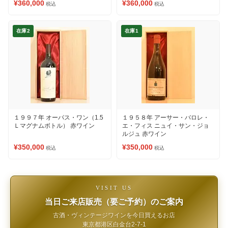
¥360,000
¥360,000
税込
税込
在庫2
在庫1
１９９７年 オーパス・ワン（1.5
１９５８年 アーサー・バロレ・
Ｌマグナムボトル） 赤ワイン
エ・フィス ニュイ・サン・ジョ
ルジュ 赤ワイン
¥350,000
¥350,000
税込
税込
VISIT US
当日ご来店販売（要ご予約）のご案内
古酒・ヴィンテージワインを今日買えるお店
東京都港区白金台2-7-1